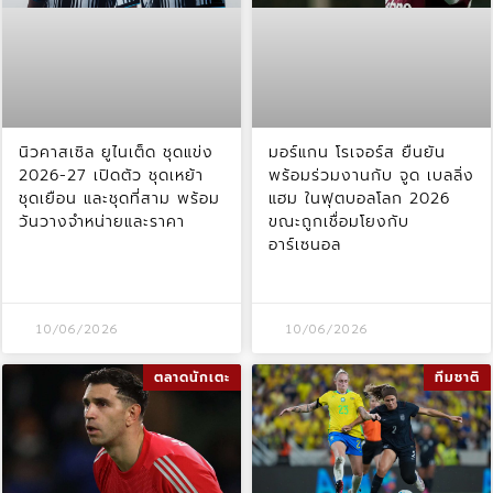
นิวคาสเซิล ยูไนเต็ด ชุดแข่ง
มอร์แกน โรเจอร์ส ยืนยัน
2026-27 เปิดตัว ชุดเหย้า
พร้อมร่วมงานกับ จูด เบลลิ่ง
ชุดเยือน และชุดที่สาม พร้อม
แฮม ในฟุตบอลโลก 2026
วันวางจำหน่ายและราคา
ขณะถูกเชื่อมโยงกับ
อาร์เซนอล
10/06/2026
10/06/2026
ตลาดนักเตะ
ทีมชาติ