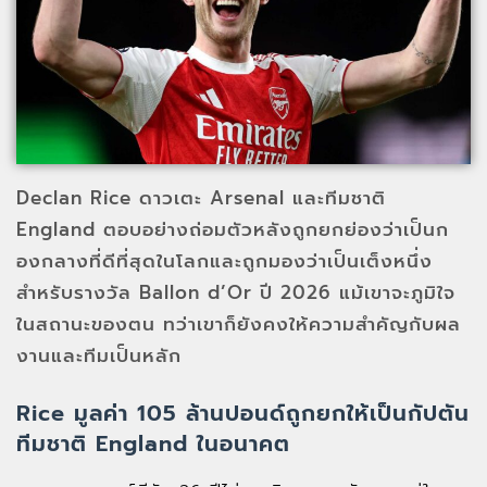
Declan Rice ดาวเตะ Arsenal และทีมชาติ
England ตอบอย่างถ่อมตัวหลังถูกยกย่องว่าเป็นก
องกลางที่ดีที่สุดในโลกและถูกมองว่าเป็นเต็งหนึ่ง
สำหรับรางวัล Ballon d’Or ปี 2026 แม้เขาจะภูมิใจ
ในสถานะของตน ทว่าเขาก็ยังคงให้ความสำคัญกับผล
งานและทีมเป็นหลัก
Rice มูลค่า 105 ล้านปอนด์ถูกยกให้เป็นกัปตัน
ทีมชาติ England ในอนาคต