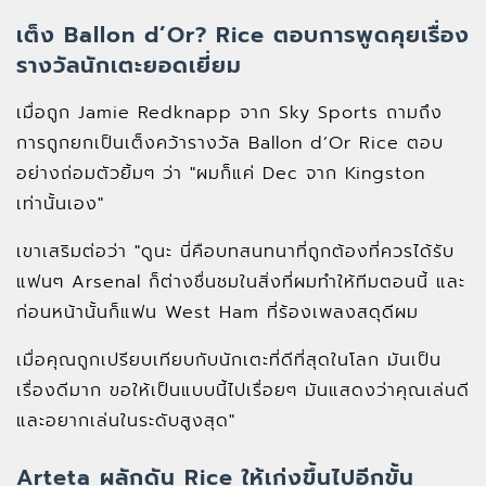
เต็ง Ballon d’Or? Rice ตอบการพูดคุยเรื่อง
รางวัลนักเตะยอดเยี่ยม
เมื่อถูก Jamie Redknapp จาก Sky Sports ถามถึง
การถูกยกเป็นเต็งคว้ารางวัล Ballon d’Or Rice ตอบ
อย่างถ่อมตัวยิ้มๆ ว่า "ผมก็แค่ Dec จาก Kingston
เท่านั้นเอง"
เขาเสริมต่อว่า "ดูนะ นี่คือบทสนทนาที่ถูกต้องที่ควรได้รับ
แฟนๆ Arsenal ก็ต่างชื่นชมในสิ่งที่ผมทำให้ทีมตอนนี้ และ
ก่อนหน้านั้นก็แฟน West Ham ที่ร้องเพลงสดุดีผม
เมื่อคุณถูกเปรียบเทียบกับนักเตะที่ดีที่สุดในโลก มันเป็น
เรื่องดีมาก ขอให้เป็นแบบนี้ไปเรื่อยๆ มันแสดงว่าคุณเล่นดี
และอยากเล่นในระดับสูงสุด"
Arteta ผลักดัน Rice ให้เก่งขึ้นไปอีกขั้น