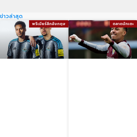
ข่าวล่าสุด
พรีเมียร์ลีกอังกฤษ
ตลาดนักเตะ
นิวคาสเซิล
มอร์แกน โรเจอร์ส
ยูไนเต็ด ชุดแข่ง
ยืนยันพร้อมร่วม
2026-27 เปิดตัว
งานกับ จูด เบลลิ่ง
ชุดเหย้า ชุดเยือน
แฮม ในฟุตบอลโลก
และชุดที่สาม พร้อม
2026 ขณะถูก
วันวางจำหน่ายและ
เชื่อมโยงกับ
ราคา
อาร์เซนอล