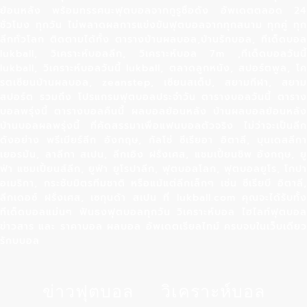
ย้อนหลัง พร้อมทรรศนะฟุตบอลจากกูรูชื่อดัง อัพเดตตลอด 24
ชั่วโมง ทุกวัน ไม่พลาดผลการแข่งขันฟุตบอลจากทุกสนาม ทุกคู่ ทุก
ลีกทั่วโลก ติดตามได้ทั้ง ตารางบ้านผลบอล,บ้านรักบอล, ทีเด็ดบอล
lukball, วิเคราะห์บอลลีก, วิเคราะห์บอล 7m ,ทีเด็ดบอลวันนี้
lukball, วิเคราะห์บอลวันนี้ lukball, ตลาดลูกหนัง, สปอร์ตพูล, โค
รตเซียนบ้านผลบอล, zeanstep, เซียนสเต็ป, สยามกีฬา, สยาม
สปอร์ต รวมถึง โปรแกรมฟุตบอลประจำวัน ตารางบอลวันนี้ ตาราง
บอลพรุ่งนี้ ตารางบอลคืนนี้ ผลบอลย้อนหลัง บ้านผลบอลย้อนหลัง
บ้านบอลผลพรุ่งนี้ ที่คัดสรรมาเพื่อแฟนบอลตัวจริง ไม่ว่าจะเป็นลีก
ดังอย่าง พรีเมียร์ลีก อังกฤษ, กัลโช่ ซีเรียอา อิตาลี, บุนเดสลีกา
เยอรมัน, ลาลีกา สเปน, ลีกเอิง ฝรั่งเศส, แชมเปี้ยนชิพ อังกฤษ, ยู
ฟ่า แชมเปี้ยนส์ลีก, ยูฟ่า ยูโรปาลีก, ฟุตบอลโลก, ฟุตบอลยูโร, โกปา
อเมริกา, กระชับมิตรทีมชาติ หรือแม้แต่ลีกเล็กๆ เช่น ซีเรียบี อิตาลี,
ลีกเดอซ์ ฝรั่งเศส, เซกุนด้า สเปน ที่ lukball.com คุณจะได้รับทั้ง
ทีเด็ดบอลแม่นๆ ฟันธงฟุตบอลทุกวัน วิเคราะห์บอล ไฮไลท์ฟุตบอล
ข่าวสาร และ ราคาบอล ผลบอล อัพเดตเรียลไทม์ ครบจบในเว็บเดียว
รักบบอล
ข่าวฟุตบอล
วิเคราะห์บอล