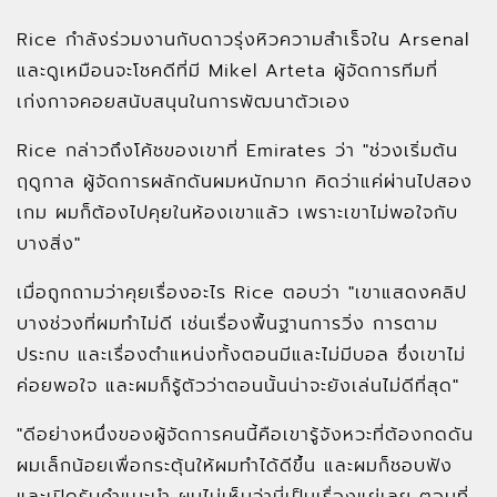
Rice กำลังร่วมงานกับดาวรุ่งหิวความสำเร็จใน Arsenal
และดูเหมือนจะโชคดีที่มี Mikel Arteta ผู้จัดการทีมที่
เก่งกาจคอยสนับสนุนในการพัฒนาตัวเอง
Rice กล่าวถึงโค้ชของเขาที่ Emirates ว่า "ช่วงเริ่มต้น
ฤดูกาล ผู้จัดการผลักดันผมหนักมาก คิดว่าแค่ผ่านไปสอง
เกม ผมก็ต้องไปคุยในห้องเขาแล้ว เพราะเขาไม่พอใจกับ
บางสิ่ง"
เมื่อถูกถามว่าคุยเรื่องอะไร Rice ตอบว่า "เขาแสดงคลิป
บางช่วงที่ผมทำไม่ดี เช่นเรื่องพื้นฐานการวิ่ง การตาม
ประกบ และเรื่องตำแหน่งทั้งตอนมีและไม่มีบอล ซึ่งเขาไม่
ค่อยพอใจ และผมก็รู้ตัวว่าตอนนั้นน่าจะยังเล่นไม่ดีที่สุด"
"ดีอย่างหนึ่งของผู้จัดการคนนี้คือเขารู้จังหวะที่ต้องกดดัน
ผมเล็กน้อยเพื่อกระตุ้นให้ผมทำได้ดีขึ้น และผมก็ชอบฟัง