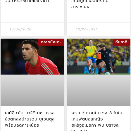
วันวางจำหน่ายและราคา
ขณะถูกเชื่อมโยงกับ
อาร์เซนอล
10/06/2026
10/06/2026
ตลาดนักเตะ
ทีมชาติ
เอมิลิอาโน มาร์ติเนซ บรรลุ
ความวุ่นวายใบแดง 8 ใบใน
ข้อตกลงย้ายร่วม ยูเวนตุส
เกมฟุตบอลหญิง
พร้อมลดค่าเหนื่อย
สหรัฐอเมริกา พบ บราซิล