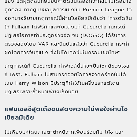
แย้ง แต่ผู้ตัดสินก็ยืนยันคำตัดสินไล่ออกจากสนามได้อย่าง
ถูกต้อง ทางศูนย์ข้อมูลการแข่งขัน Premier League ได้
ออกมาอธิบายเหตุการณ์นี้ผ่านโซเชียลมีเดียว่า "การตัดสิน
ให้ Fulham ได้ฟรีคิกและใบแดงแก่ Cucurella ในกรณี
ปฏิเสธโอกาสทำประตูอย่างชัดเจน (DOGSO) ได้รับการ
ตรวจสอบโดย VAR และยืนยันแล้วว่า Cucurella กระทำ
ผิดโดยการจับคู่แข่ง ซึ่งไม่ได้เกิดขึ้นในกรอบเขตโทษ"
เหตุการณ์ที่ Cucurella ทำฟาวล์นี้น่าจะเป็นโชคดีของเชล
ซี เพราะ Fulham ไม่สามารถฉวยโอกาสจากฟรีคิกนั้นได้
เลย Harry Wilson มีประตูที่ทำได้ในครึ่งแรกแต่โดน
ปฏิเสธเพราะล้ำหน้าเพียงเล็กน้อย
แฟนเชลซีสุดเดือดแสดงความไม่พอใจผ่านโซ
เชียลมีเดีย
ไม่เพียงแค่โดนสายตาตำหนิจากเพื่อนร่วมทีม โค้ช และ