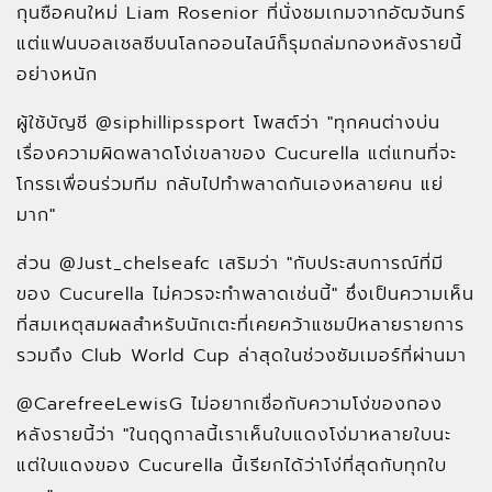
กุนซือคนใหม่ Liam Rosenior ที่นั่งชมเกมจากอัฒจันทร์
แต่แฟนบอลเชลซีบนโลกออนไลน์ก็รุมถล่มกองหลังรายนี้
อย่างหนัก
ผู้ใช้บัญชี @siphillipssport โพสต์ว่า "ทุกคนต่างบ่น
เรื่องความผิดพลาดโง่เขลาของ Cucurella แต่แทนที่จะ
โกรธเพื่อนร่วมทีม กลับไปทำพลาดกันเองหลายคน แย่
มาก"
ส่วน @Just_chelseafc เสริมว่า "กับประสบการณ์ที่มี
ของ Cucurella ไม่ควรจะทำพลาดเช่นนี้" ซึ่งเป็นความเห็น
ที่สมเหตุสมผลสำหรับนักเตะที่เคยคว้าแชมป์หลายรายการ
รวมถึง Club World Cup ล่าสุดในช่วงซัมเมอร์ที่ผ่านมา
@CarefreeLewisG ไม่อยากเชื่อกับความโง่ของกอง
หลังรายนี้ว่า "ในฤดูกาลนี้เราเห็นใบแดงโง่มาหลายใบนะ
แต่ใบแดงของ Cucurella นี้เรียกได้ว่าโง่ที่สุดกับทุกใบ