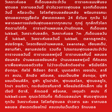
วิเคราะห์บอล ทีเด็ดบอลประจำวัน ตารางคะแนนฟันธง
ฟุตบอล ราคาบอลวันนี้ ข่าวในวงการฟุตบอล แจกทีเด็ดบอล
วันนี้ หรือจะเป็น ไฮไลท์ฟุตบอลย้อนหลัง พร้อมทรรศนะ
ฟุตบอลจากกูรูชื่อดัง อัพเดตตลอด 24 ชั่วโมง ทุกวัน ไม่
พลาดผลการแข่งขันฟุตบอลจากทุกสนาม ทุกคู่ ทุกลีกทั่วโลก
ติดตามได้ทั้ง ตารางบ้านผลบอล,บ้านรักบอล, ทีเด็ดบอล
lukball, วิเคราะห์บอลลีก, วิเคราะห์บอล 7m ,ทีเด็ดบอลวัน
นี้ lukball, วิเคราะห์บอลวันนี้ lukball, ตลาดลูกหนัง,
สปอร์ตพูล, โครตเซียนบ้านผลบอล, zeanstep, เซียนสเต็ป,
สยามกีฬา, สยามสปอร์ต รวมถึง โปรแกรมฟุตบอลประจำวัน
ตารางบอลวันนี้ ตารางบอลพรุ่งนี้ ตารางบอลคืนนี้ ผลบอล
ย้อนหลัง บ้านผลบอลย้อนหลัง บ้านบอลผลพรุ่งนี้ ที่คัดสรร
มาเพื่อแฟนบอลตัวจริง ไม่ว่าจะเป็นลีกดังอย่าง พรีเมียร์ลีก
อังกฤษ, กัลโช่ ซีเรียอา อิตาลี, บุนเดสลีกา เยอรมัน, ลาลี
กา สเปน, ลีกเอิง ฝรั่งเศส, แชมเปี้ยนชิพ อังกฤษ, ยูฟ่า
แชมเปี้ยนส์ลีก, ยูฟ่า ยูโรปาลีก, ฟุตบอลโลก, ฟุตบอลยูโร,
โกปา อเมริกา, กระชับมิตรทีมชาติ หรือแม้แต่ลีกเล็กๆ เช่น ซี
เรียบี อิตาลี, ลีกเดอซ์ ฝรั่งเศส, เซกุนด้า สเปน ที่
lukball.com คุณจะได้รับทั้ง ทีเด็ดบอลแม่นๆ ฟันธงฟุตบอล
ทุกวัน วิเคราะห์บอล ไฮไลท์ฟุตบอล ข่าวสาร และ ราคาบอล
ผลบอล อัพเดตเรียลไทม์ ครบจบในเว็บเดียว รักบบอล