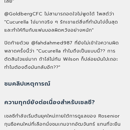
เลย"
@GoldbergCFC ไม่สามารถอดใจไม่พูดได้ โพสต์ว่า
"Cucurella โง่มากจริง ๆ รักเขาแต่สิ่งที่ทำมันโง่ขั้นสุด
และทำให้ทีมกับแฟนบอลผิดหวังอย่างหนัก"
ปิดท้ายด้วย @fahdahmed987 ที่ยังไม่เข้าใจความผิด
พลาดครั้งนี้ว่า "Cucurella ทำไมถึงเป็นแบบนี้?? การ
ตัดสินใจแย่มาก ถ้าไล่ไม่ทัน Wilson ก็ปล่อยมันไปเถอะ
ทำไมต้องดึงมันกลับอีก??"
ชมคลิปเหตุการณ์
ความทุกข์ยังต่อเนื่องสำหรับเชลซี?
เชลซีกำลังเริ่มต้นยุคใหม่ภายใต้การดูแลของ Rosenior
กุนซือคนใหม่ที่เลือกนั่งชมเกมจากอัฒจันทร์ แทนที่จะยืน