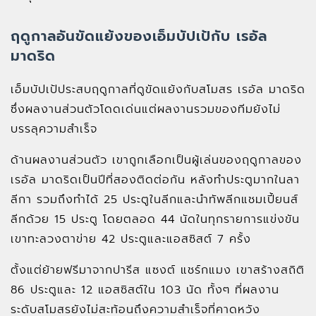
ฤดูกาลอันขัดแย้งของเอ็มบัปเป้กับ เรอัล
มาดริด
เอ็มบัปเป้ประสบฤดูกาลที่ดูขัดแย้งกับสโมสร เรอัล มาดริด
ซึ่งผลงานส่วนตัวโดดเด่นแต่ผลงานรวมของทีมยังไม่
บรรลุความสำเร็จ
ด้านผลงานส่วนตัว เขาถูกเลือกเป็นผู้เล่นของฤดูกาลของ
เรอัล มาดริดเป็นปีที่สองติดต่อกัน หลังทำประตูมากในลา
ลีกา รวมถึงทำได้ 25 ประตูในลีกและนำทัพลีกแชมเปี้ยนส์
ลีกด้วย 15 ประตู โดยตลอด 44 นัดในทุกรายการแข่งขัน
เขาทะลวงตาข่าย 42 ประตูและแอสซิสต์ 7 ครั้ง
ตั้งแต่ย้ายฟรีมาจากปารีส แซงต์ แชร์กแมง เขาสร้างสถิติ
86 ประตูและ 12 แอสซิสต์ใน 103 นัด ทั้งๆ ที่ผลงาน
ระดับสโมสรยังไม่สะท้อนถึงความสำเร็จที่คาดหวัง