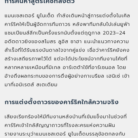
การค้นหาสูตรโค้ชที่ลงตัว
แมนเชสเตอร์ ยูไนเต็ด กำลังเดินหน้าสู่การแต่งตั้งไมเคิล
คาร์ริคให้เป็นผู้จัดการทีมถาวร หลังพาทีมกลับไปเล่นยูฟ่า
แชมเปียนส์ลีกเป็นครั้งแรกนับตั้งแต่ฤดูกาล 2023–24
อดีตดาวยิงของสโมสร ลูอิส ซาฮา แนะนำแนวทางความ
สำเร็จที่ได้รับแรงบันดาลใจจากคู่แข่ง เชื่อว่าคาร์ริคยังคง
สร้างเสถียรภาพไว้ได้ แต่จะได้ประโยชน์จากทีมงานโค้ชที่
หลากหลายเหมือนที่มิเกล อาร์เตต้าใช้ที่อาร์เซนอล โดย
อ้างถึงผลกระทบของการดึงผู้อย่างกาเบรียล เฮนิเซ่ เข้า
มาที่เอมิเรตส์ สเตเดียม
การแต่งตั้งถาวรของคาร์ริคใกล้ความจริง
เสียงเรียกร้องให้มีทีมงานหลังบ้านที่เข้มแข็งมาในช่วงที่
คาร์ริคเข้าใกล้สัญญาถาวรที่โรงละครแห่งความฝัน
รายงานระบุว่าแมนเชสเตอร์ ยูไนเต็ดบรรลุข้อตกลงกับ