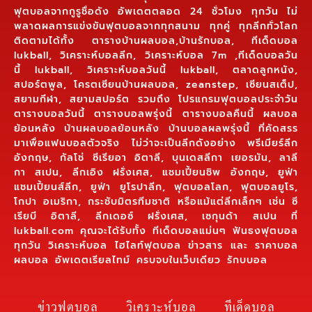
ฟุตบอลจากกูรูชื่อดัง อัพเดตตลอด 24 ชั่วโมง ทุกวัน ไม่
พลาดผลการแข่งขันฟุตบอลจากทุกสนาม ทุกคู่ ทุกลีกทั่วโลก
ติดตามได้ทั้ง ตารางบ้านผลบอล,บ้านรักบอล, ทีเด็ดบอล
lukball, วิเคราะห์บอลลีก, วิเคราะห์บอล 7m ,ทีเด็ดบอลวัน
นี้ lukball, วิเคราะห์บอลวันนี้ lukball, ตลาดลูกหนัง,
สปอร์ตพูล, โครตเซียนบ้านผลบอล, zeanstep, เซียนสเต็ป,
สยามกีฬา, สยามสปอร์ต รวมถึง โปรแกรมฟุตบอลประจำวัน
ตารางบอลวันนี้ ตารางบอลพรุ่งนี้ ตารางบอลคืนนี้ ผลบอล
ย้อนหลัง บ้านผลบอลย้อนหลัง บ้านบอลผลพรุ่งนี้ ที่คัดสรร
มาเพื่อแฟนบอลตัวจริง ไม่ว่าจะเป็นลีกดังอย่าง พรีเมียร์ลีก
อังกฤษ, กัลโช่ ซีเรียอา อิตาลี, บุนเดสลีกา เยอรมัน, ลาลี
กา สเปน, ลีกเอิง ฝรั่งเศส, แชมเปี้ยนชิพ อังกฤษ, ยูฟ่า
แชมเปี้ยนส์ลีก, ยูฟ่า ยูโรปาลีก, ฟุตบอลโลก, ฟุตบอลยูโร,
โกปา อเมริกา, กระชับมิตรทีมชาติ หรือแม้แต่ลีกเล็กๆ เช่น ซี
เรียบี อิตาลี, ลีกเดอซ์ ฝรั่งเศส, เซกุนด้า สเปน ที่
lukball.com คุณจะได้รับทั้ง ทีเด็ดบอลแม่นๆ ฟันธงฟุตบอล
ทุกวัน วิเคราะห์บอล ไฮไลท์ฟุตบอล ข่าวสาร และ ราคาบอล
ผลบอล อัพเดตเรียลไทม์ ครบจบในเว็บเดียว รักบบอล
ข่าวฟุตบอล
วิเคราะห์บอล
ทีเด็ดบอล