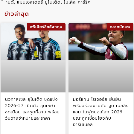
านด์
แมนเชสเตอร์ ยูไนเต็ด
ไมเคิล คาร์ริค
,
,
ข่าวล่าสุด
พรีเมียร์ลีกอังกฤษ
ตลาดนักเตะ
นิวคาสเซิล ยูไนเต็ด ชุดแข่ง
มอร์แกน โรเจอร์ส ยืนยัน
2026-27 เปิดตัว ชุดเหย้า
พร้อมร่วมงานกับ จูด เบลลิ่ง
ชุดเยือน และชุดที่สาม พร้อม
แฮม ในฟุตบอลโลก 2026
วันวางจำหน่ายและราคา
ขณะถูกเชื่อมโยงกับ
อาร์เซนอล