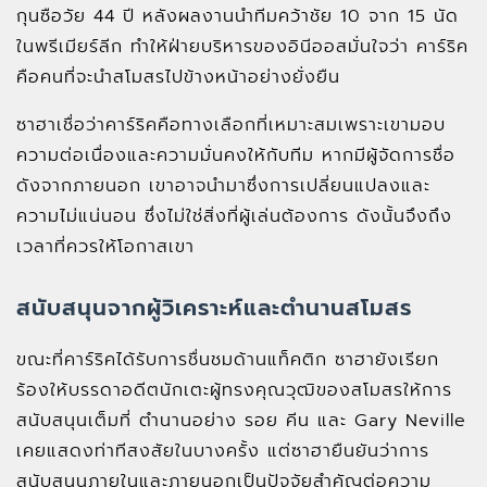
กุนซือวัย 44 ปี หลังผลงานนำทีมคว้าชัย 10 จาก 15 นัด
ในพรีเมียร์ลีก ทำให้ฝ่ายบริหารของอินีออสมั่นใจว่า คาร์ริค
คือคนที่จะนำสโมสรไปข้างหน้าอย่างยั่งยืน
ซาฮาเชื่อว่าคาร์ริคคือทางเลือกที่เหมาะสมเพราะเขามอบ
ความต่อเนื่องและความมั่นคงให้กับทีม หากมีผู้จัดการชื่อ
ดังจากภายนอก เขาอาจนำมาซึ่งการเปลี่ยนแปลงและ
ความไม่แน่นอน ซึ่งไม่ใช่สิ่งที่ผู้เล่นต้องการ ดังนั้นจึงถึง
เวลาที่ควรให้โอกาสเขา
สนับสนุนจากผู้วิเคราะห์และตำนานสโมสร
ขณะที่คาร์ริคได้รับการชื่นชมด้านแท็คติก ซาฮายังเรียก
ร้องให้บรรดาอดีตนักเตะผู้ทรงคุณวุฒิของสโมสรให้การ
สนับสนุนเต็มที่ ตำนานอย่าง รอย คีน และ Gary Neville
เคยแสดงท่าทีสงสัยในบางครั้ง แต่ซาฮายืนยันว่าการ
สนับสนุนภายในและภายนอกเป็นปัจจัยสำคัญต่อความ