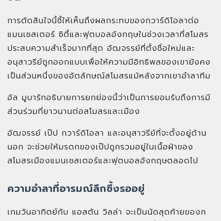
การตัดสินใจนี้ชี้ให้เห็นถึงผลกระทบของกวาร์ดิโอลาต่อ
แมนเชสเตอร์ ซิตี้และฟุตบอลอังกฤษในช่วงเวลาที่สโมสร
ประสบความสำเร็จมากที่สุด อัฒจรรย์ที่ตั้งชื่อใหม่และ
อนุสาวรีย์ถูกออกแบบเพื่อให้ความมีอิทธิพลของเขายังคง
เป็นส่วนหนึ่งของอัตลักษณ์สโมสรแม้หลังจากเขาอำลาทีม
อัล มูบารักอธิบายการยกย่องนี้ว่าเป็นการยอมรับถึงการมี
ส่วนร่วมที่ยาวนานต่อสโมสรและเมือง
อัฒจรรย์ เป๊ป กวาร์ดิโอลา และอนุสาวรีย์ที่จะตั้งอยู่ด้าน
นอก จะช่วยให้มรดกของเป๊ปถูกรวมอยู่ในเนื้อผ้าของ
สโมสรเมืองแมนเชสเตอร์และฟุตบอลอังกฤษตลอดไป
ความอำลาที่อารมณ์ลึกซึ้งรออยู่
เกมวันอาทิตย์กับ แอสตัน วิลล่า จะเป็นนัดสุดท้ายของก