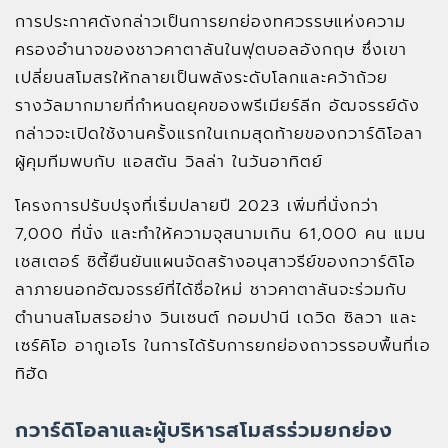
การประกาศดังกล่าวเป็นการยกย่องทศวรรษแห่งความ
ครองอำนาจของชาวคาตาลันในฟุตบอลอังกฤษ ซึ่งเขา
เปลี่ยนสโมสรให้กลายเป็นพลังระดับโลกและคว้าถ้วย
รางวัลมากมายที่กำหนดยุคของพรีเมียร์ลีก อัฒจรรย์ดัง
กล่าวจะเปิดใช้งานครั้งแรกในเกมสุดท้ายของกวาร์ดิโอลา
ผู้คุมทีมพบกับ แอสตัน วิลล่า ในวันอาทิตย์
โครงการปรับปรุงที่เริ่มปลายปี 2023 เพิ่มที่นั่งกว่า
7,000 ที่นั่ง และทำให้ความจุสนามเกิน 61,000 คน แมน
เชสเตอร์ ซิตี้ยืนยันแผนจัดสร้างอนุสาวรีย์ของกวาร์ดิโอ
ลาภายนอกอัฒจรรย์ที่ได้ชื่อใหม่ ชาวคาตาลันจะร่วมกับ
ตำนานสโมสรอย่าง วินเซนต์ กอมปานี เดวิด ซิลวา และ
เซร์คิโอ อากูเอโร ในการได้รับการยกย่องถาวรรอบพื้นที่เอ
ทิฮัด
กวาร์ดิโอลาและผู้บริหารสโมสรร่วมยกย่อง