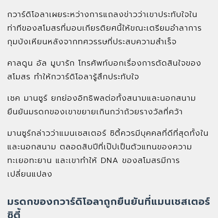
กวาร์ดิโอลาเผยระหว่างการแถลงข่าวว่าเขาประทับใจใน
ท่าทีของสโมสรที่มอบเกียรติยศนี้ให้ขณะเตรียมอำลาการ
กุมบังเหียนหลังจากทศวรรษที่ประสบความสำเร็จ
คาลดูน อัล มูบารัก โทรศัพท์บอกเรื่องการตัดสินใจของ
สโมสร ทำให้กวาร์ดิโอลารู้สึกประทับใจ
เชค มานซูร์ ยกย่องอิทธิพลต่อทั้งสนามและนอกสนาม
ยืนยันมรดกของเขาขยายเกินกว่าถ้วยรางวัลที่คว้า
มานซูร์กล่าวว่าแมนเชสเตอร์ ซิตี้ควรมีบุคคลที่ดีที่สุดทั้งใน
และนอกสนาม ตลอดสิบปีที่เป๊ปเป็นตัวแทนของความ
ทะเยอทะยาน และเขาทำให้ DNA ของสโมสรมีการ
เปลี่ยนแปลง
มรดกของกวาร์ดิโอลาถูกยืนยันที่แมนเชสเตอร์
ซิตี้