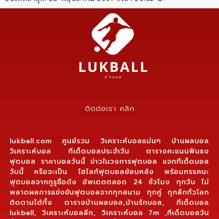
ติดต่อเรา คลิก
lukball.com ศูนย์รวม วิเคราะห์บอลแม่นๆ บ้านผลบอล
วิเคราะห์บอล ทีเด็ดบอลประจำวัน ตารางคะแนนฟันธง
ฟุตบอล ราคาบอลวันนี้ ข่าวในวงการฟุตบอล แจกทีเด็ดบอล
วันนี้ หรือจะเป็น ไฮไลท์ฟุตบอลย้อนหลัง พร้อมทรรศนะ
ฟุตบอลจากกูรูชื่อดัง อัพเดตตลอด 24 ชั่วโมง ทุกวัน ไม่
พลาดผลการแข่งขันฟุตบอลจากทุกสนาม ทุกคู่ ทุกลีกทั่วโลก
ติดตามได้ทั้ง ตารางบ้านผลบอล,บ้านรักบอล, ทีเด็ดบอล
lukball, วิเคราะห์บอลลีก, วิเคราะห์บอล 7m ,ทีเด็ดบอลวัน