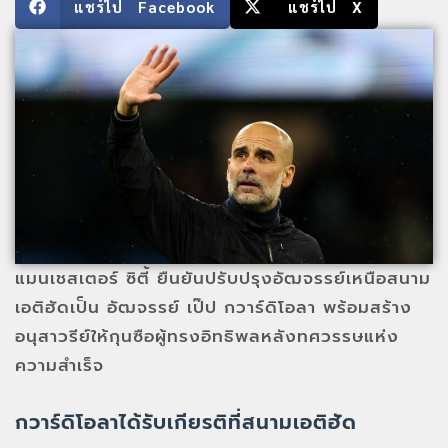
แชร์ไป Facebook
แชร์ไป X
แมนเชสเตอร์ ซิตี้ ยืนยันปรับปรุงอัฒจรรย์เหนือสนาม
เอติฮัดเป็น อัฒจรรย์ เป๊ป กวาร์ดิโอลา พร้อมสร้าง
อนุสาวรีย์ให้กุนซือผู้ทรงอิทธิพลหลังทศวรรษแห่ง
ความสำเร็จ
กวาร์ดิโอลาได้รับเกียรติที่สนามเอติฮัด