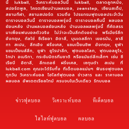
นี้ lukball, วิเคราะห์บอลวันนี้ lukball, ตลาดลูกหนัง,
สปอร์ตพูล, โครตเซียนบ้านผลบอล, zeanstep, เซียนสเต็ป,
สยามกีฬา, สยามสปอร์ต รวมถึง โปรแกรมฟุตบอลประจำวัน
ตารางบอลวันนี้ ตารางบอลพรุ่งนี้ ตารางบอลคืนนี้ ผลบอล
ย้อนหลัง บ้านผลบอลย้อนหลัง บ้านบอลผลพรุ่งนี้ ที่คัดสรร
มาเพื่อแฟนบอลตัวจริง ไม่ว่าจะเป็นลีกดังอย่าง พรีเมียร์ลีก
อังกฤษ, กัลโช่ ซีเรียอา อิตาลี, บุนเดสลีกา เยอรมัน, ลาลี
กา สเปน, ลีกเอิง ฝรั่งเศส, แชมเปี้ยนชิพ อังกฤษ, ยูฟ่า
แชมเปี้ยนส์ลีก, ยูฟ่า ยูโรปาลีก, ฟุตบอลโลก, ฟุตบอลยูโร,
โกปา อเมริกา, กระชับมิตรทีมชาติ หรือแม้แต่ลีกเล็กๆ เช่น ซี
เรียบี อิตาลี, ลีกเดอซ์ ฝรั่งเศส, เซกุนด้า สเปน ที่
lukball.com คุณจะได้รับทั้ง ทีเด็ดบอลแม่นๆ ฟันธงฟุตบอล
ทุกวัน วิเคราะห์บอล ไฮไลท์ฟุตบอล ข่าวสาร และ ราคาบอล
ผลบอล อัพเดตเรียลไทม์ ครบจบในเว็บเดียว รักบบอล
ข่าวฟุตบอล
วิเคราะห์บอล
ทีเด็ดบอล
ไฮไลท์ฟุตบอล
ผลบอล