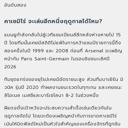
อันดับสอง
คาเซมิโร่ จะเล่นอีกหนึ่งฤดูกาลได้ไหม?
แมนยูกำลังกลับไปสู่เวทีแชมเปียนส์ลีกหลังห่างหายไป 15
ปี โดยทีมนั้นเคยมีสถิติไม่แพ้ในการคว้าแชมป์รายการนี้ถึง
สองครั้งในปี 1999 และ 2008 ก่อนที่ Arsenal จะเผชิญ
หน้ากับ Paris Saint-Germain ในรอบชิงชนะเลิศปี
2026
ทีมชุดแกร่งของยุโรปเคยมีอัตราชนะสูง ส่วนทีมบาเยิร์น มิ
วนิค รุ่นปี 2020 ทำผลงานชนะรวดในทุกเกม และเคยชนะ
ลิโอเนล เมสซีและบาร์เซโลนา 8-2 ในช่วงหนึ่ง
ผีแดงตั้งเป้าหวังจะประสบความสำเร็จเช่นเดียวกันใน
ฤดูกาลถัดไป โดยจะต้องเผชิญหน้ากับการขาดคาเซมิโร่
เน้นให้มิดฟิลด์ใหม่เป็นหัวใจสำคัญของเครื่องจักรที่ถูกขับ