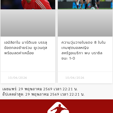
เอมิลิอาโน มาร์ติเนซ บรรลุ
ความวุ่นวายใบแดง 8 ใบใน
ข้อตกลงย้ายร่วม ยูเวนตุส
เกมฟุตบอลหญิง
พร้อมลดค่าเหนื่อย
สหรัฐอเมริกา พบ บราซิล
ชนะ 1-0
10/06/2026
10/06/2026
เผยแพร่:
29 พฤษภาคม 2569 เวลา 22:21 น.
อัปเดตล่าสุด:
29 พฤษภาคม 2569 เวลา 22:21 น.