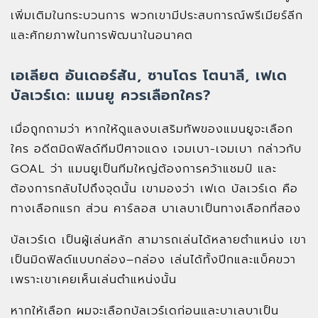
เพิ่มเติมในกระบวนการ พวกเขามีประสบการณ์พรีเมียร์ลีก
และศักยภาพในการพัฒนาในอนาคต
เอเลียต อันเดอร์สัน, ซานโดร โตนาลี, เฟเด
บัลเวร์เด: แมนยู ควรเลือกใคร?
เมื่อถูกถามว่า หากให้ดูแลงบเสริมทัพของแมนยูจะเลือก
ใคร อดีตมิดฟิลด์ทีมปีศาจแดง เจมเบา-เจมเบา กล่าวกับ
GOAL ว่า แมนยูเป็นทีมใหญ่ต้องการคว้าแชมป์ และ
ต้องการกลับไปถึงจุดนั้น เขามองว่า เฟเด บัลเวร์เด คือ
ทางเลือกแรก ส่วน คาร์ลอส บาเลบาเป็นทางเลือกที่สอง
บัลเวร์เด เป็นผู้เล่นหลัก สามารถเล่นได้หลายตำแหน่ง เขา
เป็นมิดฟิลด์แบบกล่อง–กล่อง เล่นได้ทั้งปีกและแบ็คขวา
เพราะเขาเคยเห็นเล่นตำแหน่งนั้น
หากให้เลือก ผมจะเลือกบัลเวร์เดก่อนและบาเลบาเป็น