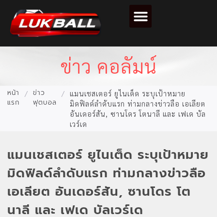
ตารางคะแนนฟุตบอล
ข่าว คอลัมน์
หน้า
ข่าว
/
/
แมนเชสเตอร์ ยูไนเต็ด ระบุเป้าหมาย
แรก
ฟุตบอล
มิดฟิลด์ลำดับแรก ท่ามกลางข่าวลือ เอเลียต
อันเดอร์สัน, ซานโดร โตนาลี และ เฟเด บัล
เวร์เด
แมนเชสเตอร์ ยูไนเต็ด ระบุเป้าหมาย
มิดฟิลด์ลำดับแรก ท่ามกลางข่าวลือ
เอเลียต อันเดอร์สัน, ซานโดร โต
นาลี และ เฟเด บัลเวร์เด