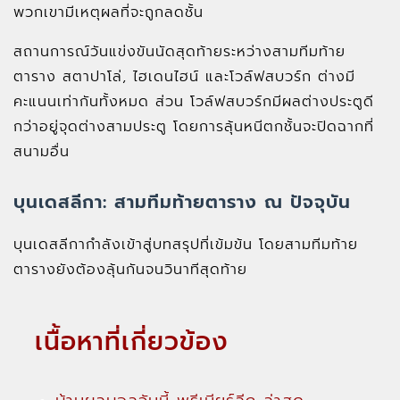
พวกเขามีเหตุผลที่จะถูกลดชั้น
สถานการณ์วันแข่งขันนัดสุดท้ายระหว่างสามทีมท้าย
ตาราง สตาปาโล่, ไฮเดนไฮน์ และโวล์ฟสบวร์ก ต่างมี
คะแนนเท่ากันทั้งหมด ส่วน โวล์ฟสบวร์กมีผลต่างประตูดี
กว่าอยู่จุดต่างสามประตู โดยการลุ้นหนีตกชั้นจะปิดฉากที่
สนามอื่น
บุนเดสลีกา: สามทีมท้ายตาราง ณ ปัจจุบัน
บุนเดสลีกากำลังเข้าสู่บทสรุปที่เข้มข้น โดยสามทีมท้าย
ตารางยังต้องลุ้นกันจนวินาทีสุดท้าย
เนื้อหาที่เกี่ยวข้อง