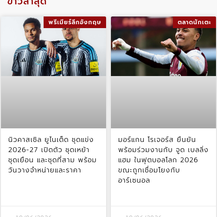
ข่าวล่าสุด
พรีเมียร์ลีกอังกฤษ
ตลาดนักเตะ
นิวคาสเซิล ยูไนเต็ด ชุดแข่ง
มอร์แกน โรเจอร์ส ยืนยัน
2026-27 เปิดตัว ชุดเหย้า
พร้อมร่วมงานกับ จูด เบลลิ่ง
ชุดเยือน และชุดที่สาม พร้อม
แฮม ในฟุตบอลโลก 2026
วันวางจำหน่ายและราคา
ขณะถูกเชื่อมโยงกับ
อาร์เซนอล
10/06/2026
10/06/2026