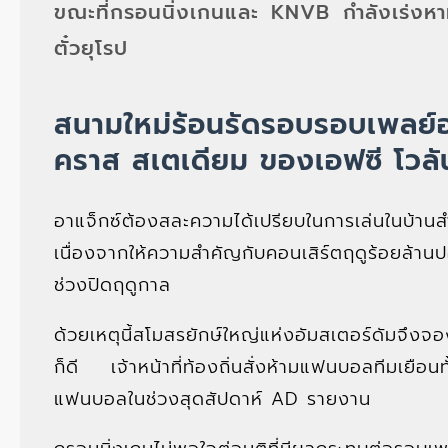
ขณะที่กรอนนิ่งเกนและ KNVB กำลังเร่งหา
ตั๋วยุโรป
สนามใหม่ร้อนรัดรอบรอบเพลย์อ
คราส สเตเดียม ของเอฟซี โวล
อาแจ็กซ์ต้องสละความได้เปรียบในการเล่นในบ้าน
เนื่องจากให้ความสำคัญกับคอนเสิร์ตฤดูร้อยล้า
ช่วงปิดฤดูกาล
ด้วยเหตุนี้สโมสรยักษ์ใหญ่แห่งอัมสเตอร์ดัมจึ
ก็ดี เจ้าหน้าที่ท้องถิ่นสั่งห้ามแฟนบอลทีมเยือ
แฟนบอลในช่วงสุดสัปดาห์ AD รายงาน