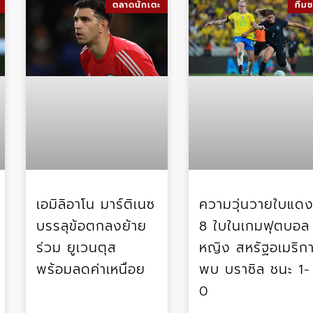
ตลาดนักเตะ
ทีมช
เอมิลิอาโน มาร์ติเนซ
ความวุ่นวายใบแด
บรรลุข้อตกลงย้าย
8 ใบในเกมฟุตบอล
ร่วม ยูเวนตุส
หญิง สหรัฐอเมริก
พร้อมลดค่าเหนื่อย
พบ บราซิล ชนะ 1-
0