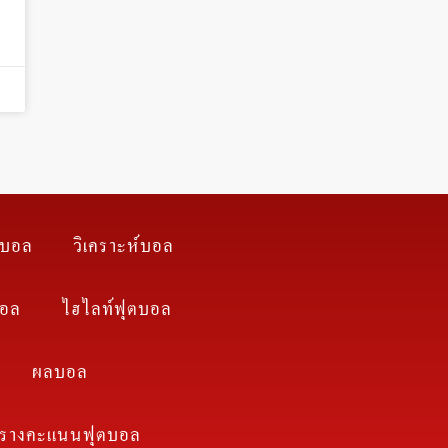
ตบอล
วิเคราะห์บอล
บอล
ไฮไลท์ฟุตบอล
ผลบอล
รางคะแนนฟุตบอล