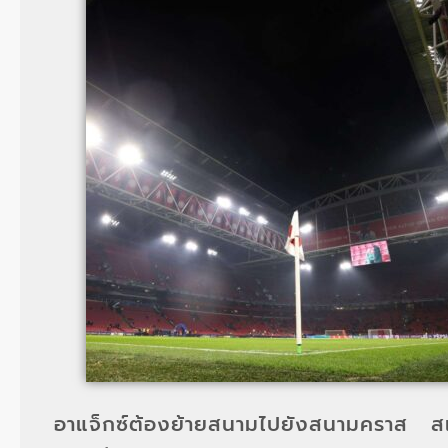
อาแจ็กซ์ต้องย้ายสนามไปยังสนามคราส สเ