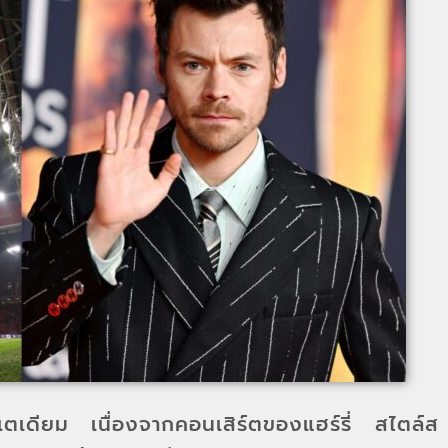
ตเดียม เนื่องจากคอนเสิร์ตของแฮร์รี่ สไตล์ส