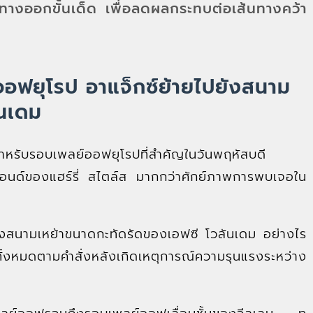
ทางออกขั้นเด็ด เพื่อลดผลกระทบต่อเส้นทางคว้า
อฟยุโรป อาแจ็กซ์ย้ายไปยังสนาม
ันเดม
สำหรับรอบเพลย์ออฟยุโรปที่สำคัญในวันพฤหัสบดี
นปอนด์ของแฮร์รี่ สไตล์ส มากกว่าศักย์ภาพการพบเจอใน
งจองสนามเหย้าขนาดกะทัดรัดของเอฟซี โวลันเดม อย่างไร
นทั้งหมดตามคำสั่งหลังเกิดเหตุการณ์ความรุนแรงระหว่าง