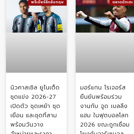
พรีเมียร์ลีกอังกฤษ
ตลาดนักเตะ
นิวคาสเซิล ยูไนเต็ด
มอร์แกน โรเจอร์ส
ชุดแข่ง 2026-27
ยืนยันพร้อมร่วม
เปิดตัว ชุดเหย้า ชุด
งานกับ จูด เบลลิ่ง
เยือน และชุดที่สาม
แฮม ในฟุตบอลโลก
พร้อมวันวาง
2026 ขณะถูกเชื่อม
จำหน่ายและราคา
โยงกับอาร์เซนอล