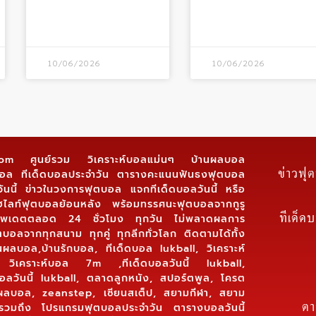
10/06/2026
10/06/2026
.com ศูนย์รวม วิเคราะห์บอลแม่นๆ บ้านผลบอล
ข่าวฟุ
์บอล ทีเด็ดบอลประจำวัน ตารางคะแนนฟันธงฟุตบอล
ันนี้ ข่าวในวงการฟุตบอล แจกทีเด็ดบอลวันนี้ หรือ
ฮไลท์ฟุตบอลย้อนหลัง พร้อมทรรศนะฟุตบอลจากกูรู
ทีเด็ด
 อัพเดตตลอด 24 ชั่วโมง ทุกวัน ไม่พลาดผลการ
ตบอลจากทุกสนาม ทุกคู่ ทุกลีกทั่วโลก ติดตามได้ทั้ง
นผลบอล,บ้านรักบอล, ทีเด็ดบอล lukball, วิเคราะห์
 วิเคราะห์บอล 7m ,ทีเด็ดบอลวันนี้ lukball,
์บอลวันนี้ lukball, ตลาดลูกหนัง, สปอร์ตพูล, โครต
นผลบอล, zeanstep, เซียนสเต็ป, สยามกีฬา, สยาม
ตา
รวมถึง โปรแกรมฟุตบอลประจำวัน ตารางบอลวันนี้