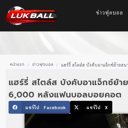
ข่าวฟุตบอล
หน้าแรก
ข่าวฟุตบอล
/
/
แฮร์รี่ สไตล์ส บังคับอาแจ็กซ์ย้า
แฮร์รี่ สไตล์ส บังคับอาแจ็กซ์ย้
6,000 หลังแฟนบอลบอยคอต
แชร์ไป Facebook
แชร์ไป X