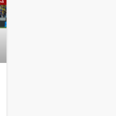
าติ
ง
า