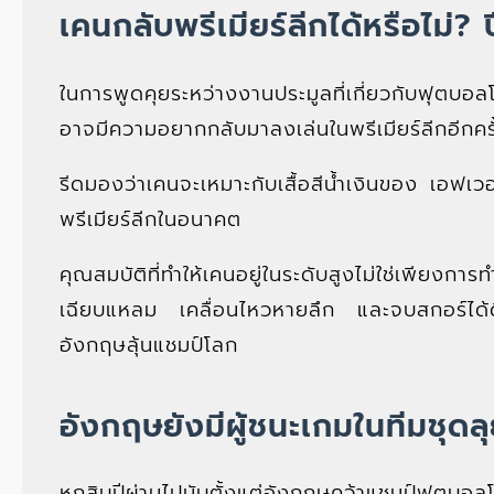
เคนกลับพรีเมียร์ลีกได้หรือไม่
ในการพูดคุยระหว่างงานประมูลที่เกี่ยวกับฟุตบอ
อาจมีความอยากกลับมาลงเล่นในพรีเมียร์ลีกอีกครั
รีดมองว่าเคนจะเหมาะกับเสื้อสีน้ำเงินของ เอฟ
พรีเมียร์ลีกในอนาคต
คุณสมบัติที่ทำให้เคนอยู่ในระดับสูงไม่ใช่เพียงการ
เฉียบแหลม เคลื่อนไหวหายลึก และจบสกอร์ได้ดี
อังกฤษลุ้นแชมป์โลก
อังกฤษยังมีผู้ชนะเกมในทีมชุด
หกสิบปีผ่านไปนับตั้งแต่อังกฤษคว้าแชมป์ฟุตบอลโลก