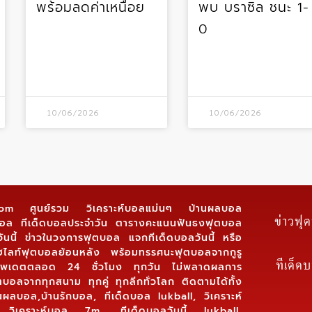
พร้อมลดค่าเหนื่อย
พบ บราซิล ชนะ 1-
0
10/06/2026
10/06/2026
.com ศูนย์รวม วิเคราะห์บอลแม่นๆ บ้านผลบอล
ข่าวฟุ
์บอล ทีเด็ดบอลประจำวัน ตารางคะแนนฟันธงฟุตบอล
ันนี้ ข่าวในวงการฟุตบอล แจกทีเด็ดบอลวันนี้ หรือ
ฮไลท์ฟุตบอลย้อนหลัง พร้อมทรรศนะฟุตบอลจากกูรู
ทีเด็ด
 อัพเดตตลอด 24 ชั่วโมง ทุกวัน ไม่พลาดผลการ
ตบอลจากทุกสนาม ทุกคู่ ทุกลีกทั่วโลก ติดตามได้ทั้ง
นผลบอล,บ้านรักบอล, ทีเด็ดบอล lukball, วิเคราะห์
 วิเคราะห์บอล 7m ,ทีเด็ดบอลวันนี้ lukball,