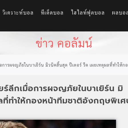
วิเคราะห์บอล
ทีเด็ดบอล
ไฮไลท์ฟุตบอล
ผลบอ
ข่าว คอลัมน์
มื่อการผจญภัยในบาเยิร์น มิวนิคสิ้นสุด ปีเตอร์ รีด เผยเหตุผลที่ทำให้ก
ยร์ลีกเมื่อการผจญภัยในบาเยิร์น มิ
ผลที่ทำให้กองหน้าทีมชาติอังกฤษพิเศ