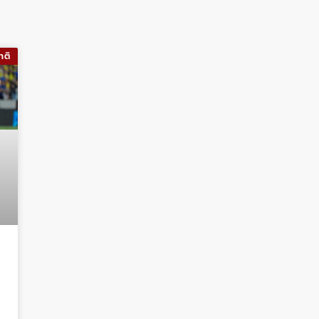
าติ
ง
า