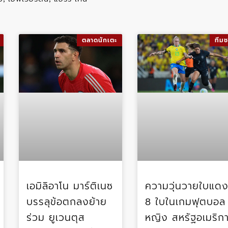
ตลาดนักเตะ
ทีมช
เอมิลิอาโน มาร์ติเนซ
ความวุ่นวายใบแด
บรรลุข้อตกลงย้าย
8 ใบในเกมฟุตบอล
ร่วม ยูเวนตุส
หญิง สหรัฐอเมริก