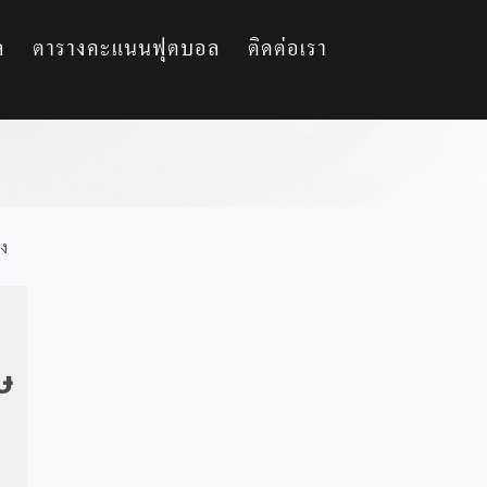
ล
ตารางคะแนนฟุตบอล
ติดต่อเรา
อง
ษ