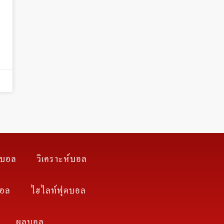
ตบอล
วิเคราะห์บอล
บอล
ไฮไลท์ฟุตบอล
ผลบอล