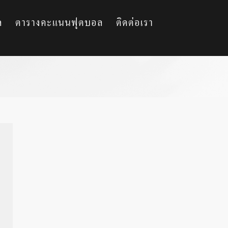
ล
ตารางคะแนนฟุตบอล
ติดต่อเรา