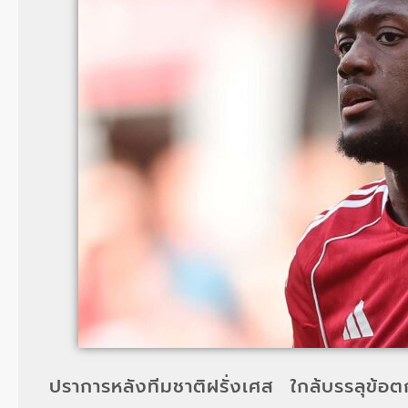
ปราการหลังทีมชาติฝรั่งเศส ใกล้บรรลุข้อ