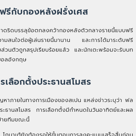
ฟรีกับกองหลังฝรั่งเศส
ดริดบรรลุข้อตกลงคว้ากองหลังตัวกลางรายนี้แบบฟรี
มสนใจต่อผู้เล่นรายนี้มานาน และการได้มาระดับฟรี
ไขส่วนตัวถูกสรุปเรียบร้อยแล้ว และนักเตะพร้อมจะรับบท
ตบอลอังกฤษ
การเลือกตั้งประธานสโมสร
กับปัญหาภายในทางการเมืองของสเปน แหล่งข่าวระบุว่า ฟล
็นประธานสโมสร การเลือกตั้งมีกำหนดในวันอาทิตย์และผล
ายทีมขณะนี้
น โกนาเต้ยังต้องรอให้ขั้นตอนการลงคะแนนเสร็จสิ้นก่อน