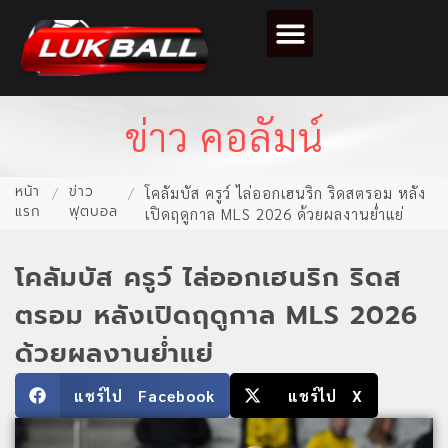
ตารางคะแนนฟุตบอล
ข่าว คอลัมน์
หน้า
ข่าว
/
/
โคลัมบัส ครูว์ ไล่ออกเฮนริก ริดสตรอม หลัง
แรก
ฟุตบอล
เปิดฤดูกาล MLS 2026 ด้วยผลงานย่ำแย่
โคลัมบัส ครูว์ ไล่ออกเฮนริก ริดส
ตรอม หลังเปิดฤดูกาล MLS 2026
ด้วยผลงานย่ำแย่
แชร์ไป Facebook
แชร์ไป X