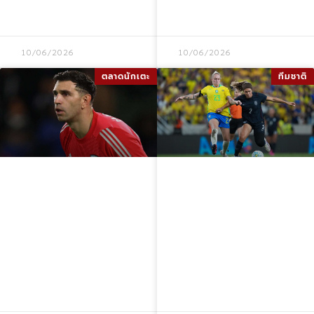
ราคา
อาร์เซนอล
10/06/2026
10/06/2026
ตลาดนักเตะ
ทีมชาติ
เอมิลิอาโน มาร์ติ
ความวุ่นวายใบแดง
เนซ บรรลุข้อตกลง
8 ใบในเกมฟุตบอล
ย้ายร่วม ยูเวนตุส
หญิง
พร้อมลดค่าเหนื่อย
สหรัฐอเมริกา พบ
บราซิล ชนะ 1-0