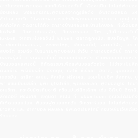
ข่าวในวงการฟุตบอล แจกทีเด็ดบอลวันนี้ หรือจะเป็น ไฮไลท์ฟุตบอล
ย้อนหลัง พร้อมทรรศนะฟุตบอลจากกูรูชื่อดัง อัพเดตตลอด 24
ชั่วโมง ทุกวัน ไม่พลาดผลการแข่งขันฟุตบอลจากทุกสนาม ทุกคู่ ทุก
ลีกทั่วโลก ติดตามได้ทั้ง ตารางบ้านผลบอล,บ้านรักบอล, ทีเด็ดบอล
lukball, วิเคราะห์บอลลีก, วิเคราะห์บอล 7m ,ทีเด็ดบอลวันนี้
lukball, วิเคราะห์บอลวันนี้ lukball, ตลาดลูกหนัง, สปอร์ตพูล, โค
รตเซียนบ้านผลบอล, zeanstep, เซียนสเต็ป, สยามกีฬา, สยาม
สปอร์ต รวมถึง โปรแกรมฟุตบอลประจำวัน ตารางบอลวันนี้ ตาราง
บอลพรุ่งนี้ ตารางบอลคืนนี้ ผลบอลย้อนหลัง บ้านผลบอลย้อนหลัง
บ้านบอลผลพรุ่งนี้ ที่คัดสรรมาเพื่อแฟนบอลตัวจริง ไม่ว่าจะเป็นลีก
ดังอย่าง พรีเมียร์ลีก อังกฤษ, กัลโช่ ซีเรียอา อิตาลี, บุนเดสลีกา
เยอรมัน, ลาลีกา สเปน, ลีกเอิง ฝรั่งเศส, แชมเปี้ยนชิพ อังกฤษ, ยู
ฟ่า แชมเปี้ยนส์ลีก, ยูฟ่า ยูโรปาลีก, ฟุตบอลโลก, ฟุตบอลยูโร, โกปา
อเมริกา, กระชับมิตรทีมชาติ หรือแม้แต่ลีกเล็กๆ เช่น ซีเรียบี อิตาลี,
ลีกเดอซ์ ฝรั่งเศส, เซกุนด้า สเปน ที่ lukball.com คุณจะได้รับทั้ง
ทีเด็ดบอลแม่นๆ ฟันธงฟุตบอลทุกวัน วิเคราะห์บอล ไฮไลท์ฟุตบอล
ข่าวสาร และ ราคาบอล ผลบอล อัพเดตเรียลไทม์ ครบจบในเว็บเดียว
รักบบอล