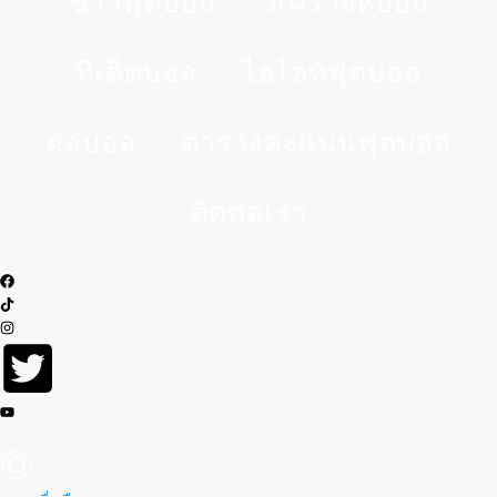
ข่าวฟุตบอล
วิเคราะห์บอล
ทีเด็ดบอล
ไฮไลท์ฟุตบอล
ผลบอล
ตารางคะแนนฟุตบอล
ติดต่อเรา