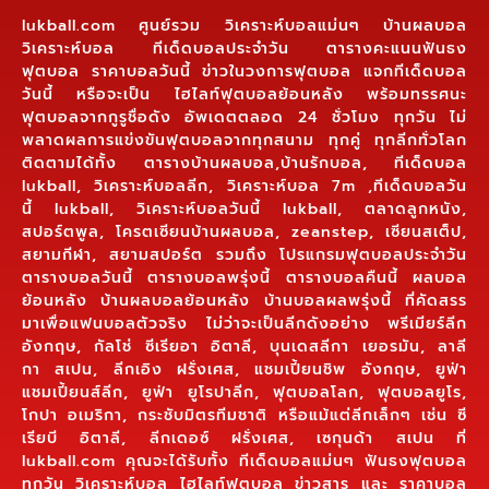
lukball.com ศูนย์รวม วิเคราะห์บอลแม่นๆ บ้านผลบอล
วิเคราะห์บอล ทีเด็ดบอลประจำวัน ตารางคะแนนฟันธง
ฟุตบอล ราคาบอลวันนี้ ข่าวในวงการฟุตบอล แจกทีเด็ดบอล
วันนี้ หรือจะเป็น ไฮไลท์ฟุตบอลย้อนหลัง พร้อมทรรศนะ
ฟุตบอลจากกูรูชื่อดัง อัพเดตตลอด 24 ชั่วโมง ทุกวัน ไม่
พลาดผลการแข่งขันฟุตบอลจากทุกสนาม ทุกคู่ ทุกลีกทั่วโลก
ติดตามได้ทั้ง ตารางบ้านผลบอล,บ้านรักบอล, ทีเด็ดบอล
lukball, วิเคราะห์บอลลีก, วิเคราะห์บอล 7m ,ทีเด็ดบอลวัน
นี้ lukball, วิเคราะห์บอลวันนี้ lukball, ตลาดลูกหนัง,
สปอร์ตพูล, โครตเซียนบ้านผลบอล, zeanstep, เซียนสเต็ป,
สยามกีฬา, สยามสปอร์ต รวมถึง โปรแกรมฟุตบอลประจำวัน
ตารางบอลวันนี้ ตารางบอลพรุ่งนี้ ตารางบอลคืนนี้ ผลบอล
ย้อนหลัง บ้านผลบอลย้อนหลัง บ้านบอลผลพรุ่งนี้ ที่คัดสรร
มาเพื่อแฟนบอลตัวจริง ไม่ว่าจะเป็นลีกดังอย่าง พรีเมียร์ลีก
อังกฤษ, กัลโช่ ซีเรียอา อิตาลี, บุนเดสลีกา เยอรมัน, ลาลี
กา สเปน, ลีกเอิง ฝรั่งเศส, แชมเปี้ยนชิพ อังกฤษ, ยูฟ่า
แชมเปี้ยนส์ลีก, ยูฟ่า ยูโรปาลีก, ฟุตบอลโลก, ฟุตบอลยูโร,
โกปา อเมริกา, กระชับมิตรทีมชาติ หรือแม้แต่ลีกเล็กๆ เช่น ซี
เรียบี อิตาลี, ลีกเดอซ์ ฝรั่งเศส, เซกุนด้า สเปน ที่
lukball.com คุณจะได้รับทั้ง ทีเด็ดบอลแม่นๆ ฟันธงฟุตบอล
ทุกวัน วิเคราะห์บอล ไฮไลท์ฟุตบอล ข่าวสาร และ ราคาบอล