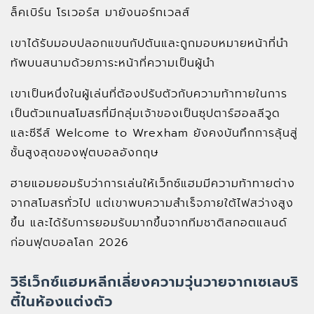
ล็คเบิร์น โรเวอร์ส มายังนอร์ทเวลส์
เขาได้รับมอบปลอกแขนกัปตันและถูกมอบหมายหน้าที่นำ
ทัพบนสนามด้วยภาระหน้าที่ความเป็นผู้นำ
เขาเป็นหนึ่งในผู้เล่นที่ต้องปรับตัวกับความท้าทายในการ
เป็นตัวแทนสโมสรที่มีกลุ่มเจ้าของเป็นซุปตาร์ฮอลลีวูด
และซีรีส์ Welcome to Wrexham ยังคงบันทึกการลุ้นสู่
ชั้นสูงสุดของฟุตบอลอังกฤษ
ฮายแอมยอมรับว่าการเล่นให้เว็กซ์แฮมมีความท้าทายต่าง
จากสโมสรทั่วไป แต่เขาพบความสำเร็จภายใต้ไฟสว่างสูง
ขึ้น และได้รับการยอมรับมากขึ้นจากทีมชาติสกอตแลนด์
ก่อนฟุตบอลโลก 2026
วิธีเว็กซ์แฮมหลีกเลี่ยงความวุ่นวายจากเซเลบริ
ตี้ในห้องแต่งตัว