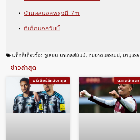
บ้านผลบอลพรุ่งนี้ 7m
ทีเด็ดบอลวันนี้
จูเลียน นาเกลส์มันน์
ทีมชาติเยอรมนี
มานูเอล
แท็กที่เกียวข้อง
,
,
ข่าวล่าสุด
พรีเมียร์ลีกอังกฤษ
ตลาดนักเตะ