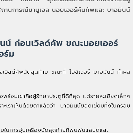
มสถานการณ์มานูเอล นอยเออร์คืนทัพและ บาอมันน์
ันน์ ก่อนเวิลด์คัพ ขณะนอยเออร์
อร์ม
เวิลด์คัพนัดสุดท้าย ขณะที่ โอลิเวอร์ บาอมันน์ ทำผล
พร้อมเขาคือผู้รักษาประตูที่ดีที่สุด แต่รายละเอียดเล็กๆ
าะเราเห็นด้วยตาแล้วว่า บาอมันน์ยอดเยี่ยมทั้งในกรอบ
ในการอุ่นเครื่องนัดสุดท้ายที่พบฟินแลนด์และ