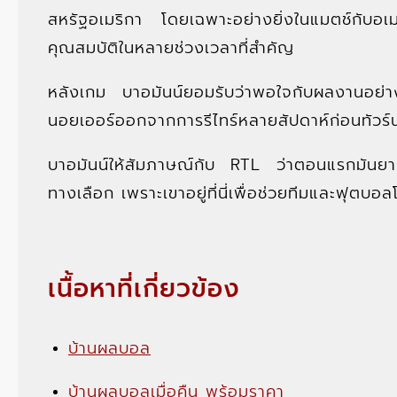
สหรัฐอเมริกา โดยเฉพาะอย่างยิ่งในแมตช์กับอเ
คุณสมบัติในหลายช่วงเวลาที่สำคัญ
หลังเกม บาอมันน์ยอมรับว่าพอใจกับผลงานอย่างม
นอยเออร์ออกจากการรีไทร์หลายสัปดาห์ก่อนทัวร์น
บาอมันน์ให้สัมภาษณ์กับ RTL ว่าตอนแรกมันยากแล
ทางเลือก เพราะเขาอยู่ที่นี่เพื่อช่วยทีมและฟุตบอล
เนื้อหาที่เกี่ยวข้อง
บ้านผลบอล
บ้านผลบอลเมื่อคืน พร้อมราคา