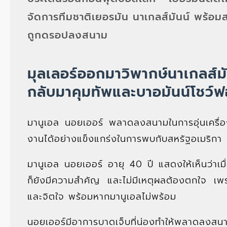
จัดการทีมชาติเยอรมัน นาเกลส์มันน์ พร้อ
ถูกดรอปลงสนาม
มุลเลอร์ออกมาวิพากษ์นาเกลส์ม
กลับมาคุมทัพและบาอมันน์โชว์ฟ
มานูเอล นอยเออร์ พลาดลงสนามในการอุ่นเครื่อง
งานได้อย่างแข็งแกร่งในการพบกับสหรัฐอเมริกา
มานูเอล นอยเออร์ อายุ 40 ปี แสดงให้เห็นว่าเมื่อ
ก็ยังมีความสำคัญ และไม่มีเหตุผลต้องตกใจ เพร
และจิตใจ พร้อมหากมานูเอลไม่พร้อม
นอยเออร์มีอาการบาดเจ็บที่น่องทำให้พลาดลงสนาม