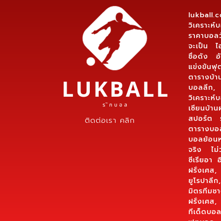
lukball
วิเคราะห
ราคาบอลว
จะเป็น ไ
ชื่อดัง
แข่งขันฟุ
ตารางบ้า
บอลลีก,
วิเคราะห
เซียนบ้า
สปอร์ต 
ติดต่อเรา คลิก
ตารางบอล
บอลย้อนห
จริง ไม่
ซีเรียอา 
ฝรั่งเศส,
ยูโรปาลี
มิตรทีมชา
ฝรั่งเศส
ทีเด็ดบอ