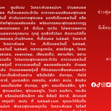
.com ศูนย์รวม วิเคราะห์บอลแม่นๆ บ้านผลบอล
ข่าวฟุ
์บอล ทีเด็ดบอลประจำวัน ตารางคะแนนฟันธงฟุตบอล
ันนี้ ข่าวในวงการฟุตบอล แจกทีเด็ดบอลวันนี้ หรือ
ฮไลท์ฟุตบอลย้อนหลัง พร้อมทรรศนะฟุตบอลจากกูรู
ทีเด็ด
 อัพเดตตลอด 24 ชั่วโมง ทุกวัน ไม่พลาดผลการ
ตบอลจากทุกสนาม ทุกคู่ ทุกลีกทั่วโลก ติดตามได้ทั้ง
นผลบอล,บ้านรักบอล, ทีเด็ดบอล lukball, วิเคราะห์
 วิเคราะห์บอล 7m ,ทีเด็ดบอลวันนี้ lukball,
์บอลวันนี้ lukball, ตลาดลูกหนัง, สปอร์ตพูล, โครต
นผลบอล, zeanstep, เซียนสเต็ป, สยามกีฬา, สยาม
ตา
รวมถึง โปรแกรมฟุตบอลประจำวัน ตารางบอลวันนี้
พรุ่งนี้ ตารางบอลคืนนี้ ผลบอลย้อนหลัง บ้านผล
ลัง บ้านบอลผลพรุ่งนี้ ที่คัดสรรมาเพื่อแฟนบอลตัว
ว่าจะเป็นลีกดังอย่าง พรีเมียร์ลีก อังกฤษ, กัลโช่
อิตาลี, บุนเดสลีกา เยอรมัน, ลาลีกา สเปน, ลีกเอิง
 แชมเปี้ยนชิพ อังกฤษ, ยูฟ่า แชมเปี้ยนส์ลีก, ยูฟ่า
ก, ฟุตบอลโลก, ฟุตบอลยูโร, โกปา อเมริกา, กระชับ
ติ หรือแม้แต่ลีกเล็กๆ เช่น ซีเรียบี อิตาลี, ลีกเดอซ์
, เซกุนด้า สเปน ที่ lukball.com คุณจะได้รับทั้ง
ลแม่นๆ ฟันธงฟุตบอลทุกวัน วิเคราะห์บอล ไฮไลท์