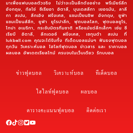
มาเพื่อแฟนบอลตัวจริง ไม่ว่าจะเป็นลีกดังอย่าง พรีเมียร์ลีก
อังกฤษ, กัลโช่ ซีเรียอา อิตาลี, บุนเดสลีกา เยอรมัน, ลาลี
กา สเปน, ลีกเอิง ฝรั่งเศส, แชมเปี้ยนชิพ อังกฤษ, ยูฟ่า
แชมเปี้ยนส์ลีก, ยูฟ่า ยูโรปาลีก, ฟุตบอลโลก, ฟุตบอลยูโร,
โกปา อเมริกา, กระชับมิตรทีมชาติ หรือแม้แต่ลีกเล็กๆ เช่น ซี
เรียบี อิตาลี, ลีกเดอซ์ ฝรั่งเศส, เซกุนด้า สเปน ที่
lukball.com คุณจะได้รับทั้ง ทีเด็ดบอลแม่นๆ ฟันธงฟุตบอล
ทุกวัน วิเคราะห์บอล ไฮไลท์ฟุตบอล ข่าวสาร และ ราคาบอล
ผลบอล อัพเดตเรียลไทม์ ครบจบในเว็บเดียว รักบบอล
ข่าวฟุตบอล
วิเคราะห์บอล
ทีเด็ดบอล
ไฮไลท์ฟุตบอล
ผลบอล
ตารางคะแนนฟุตบอล
ติดต่อเรา