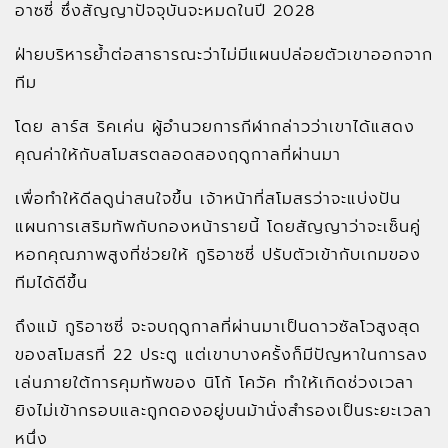
อาซซี่ ซึ่งสัญญาปัจจุบันจะหมดในปี 2028
ฝ่ายบริหารย้ำต่อสาธารณะว่าไม่มีแผนปล่อยตัวเขาออกจาก
ทีม
โดย ลาร์ส ริคเค่น ผู้อำนวยการกีฬากล่าวว่าเขาได้แสดง
คุณค่าให้กับสโมสรตลอดสองฤดูกาลที่ผ่านมา
เพื่อทำให้ดีลดูน่าสนใจขึ้น เจ้าหน้าที่สโมสรว่าจะแบ่งปัน
แผนการเสริมทัพกับกองหน้ารายนี้ โดยสัญญาว่าจะเซ็นคู่
หอกคุณภาพสูงที่ช่วยให้ กูริอาซซี่ ปรับตัวเข้ากับเกมของ
ทีมได้ดีขึ้น
ถึงแม้ กูริอาซซี่ จะจบฤดูกาลที่ผ่านมาเป็นดาวซัลโวสูงสุด
ของสโมสรที่ 22 ประตู แต่เขาบางครั้งก็มีปัญหาในการลง
เล่นภายใต้การคุมทัพของ นิโก้ โควัค ทำให้เกิดช่วงเวลา
ยิงไม่เข้ากรอบและถูกดองอยู่บนม้านั่งสำรองเป็นระยะเวลา
หนึ่ง