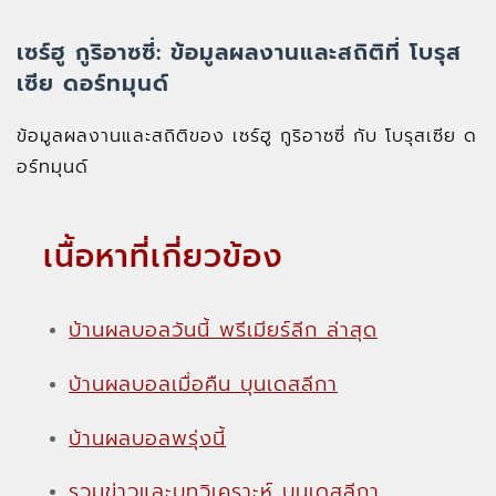
เซร์ฮู กูริอาซซี่: ข้อมูลผลงานและสถิติที่ โบรุส
เซีย ดอร์ทมุนด์
ข้อมูลผลงานและสถิติของ เซร์ฮู กูริอาซซี่ กับ โบรุสเซีย ด
อร์ทมุนด์
เนื้อหาที่เกี่ยวข้อง
บ้านผลบอลวันนี้ พรีเมียร์ลีก ล่าสุด
บ้านผลบอลเมื่อคืน บุนเดสลีกา
บ้านผลบอลพรุ่งนี้
รวมข่าวและบทวิเคราะห์ บุนเดสลีกา