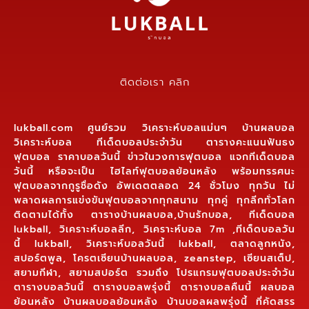
ติดต่อเรา คลิก
lukball.com ศูนย์รวม วิเคราะห์บอลแม่นๆ บ้านผลบอล
วิเคราะห์บอล ทีเด็ดบอลประจำวัน ตารางคะแนนฟันธง
ฟุตบอล ราคาบอลวันนี้ ข่าวในวงการฟุตบอล แจกทีเด็ดบอล
วันนี้ หรือจะเป็น ไฮไลท์ฟุตบอลย้อนหลัง พร้อมทรรศนะ
ฟุตบอลจากกูรูชื่อดัง อัพเดตตลอด 24 ชั่วโมง ทุกวัน ไม่
พลาดผลการแข่งขันฟุตบอลจากทุกสนาม ทุกคู่ ทุกลีกทั่วโลก
ติดตามได้ทั้ง ตารางบ้านผลบอล,บ้านรักบอล, ทีเด็ดบอล
lukball, วิเคราะห์บอลลีก, วิเคราะห์บอล 7m ,ทีเด็ดบอลวัน
นี้ lukball, วิเคราะห์บอลวันนี้ lukball, ตลาดลูกหนัง,
สปอร์ตพูล, โครตเซียนบ้านผลบอล, zeanstep, เซียนสเต็ป,
สยามกีฬา, สยามสปอร์ต รวมถึง โปรแกรมฟุตบอลประจำวัน
ตารางบอลวันนี้ ตารางบอลพรุ่งนี้ ตารางบอลคืนนี้ ผลบอล
ย้อนหลัง บ้านผลบอลย้อนหลัง บ้านบอลผลพรุ่งนี้ ที่คัดสรร