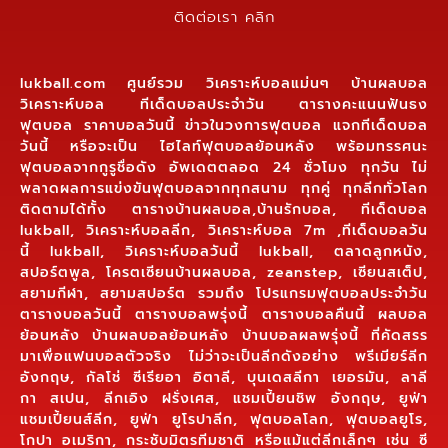
ติดต่อเรา คลิก
lukball.com ศูนย์รวม วิเคราะห์บอลแม่นๆ บ้านผลบอล
วิเคราะห์บอล ทีเด็ดบอลประจำวัน ตารางคะแนนฟันธง
ฟุตบอล ราคาบอลวันนี้ ข่าวในวงการฟุตบอล แจกทีเด็ดบอล
วันนี้ หรือจะเป็น ไฮไลท์ฟุตบอลย้อนหลัง พร้อมทรรศนะ
ฟุตบอลจากกูรูชื่อดัง อัพเดตตลอด 24 ชั่วโมง ทุกวัน ไม่
พลาดผลการแข่งขันฟุตบอลจากทุกสนาม ทุกคู่ ทุกลีกทั่วโลก
ติดตามได้ทั้ง ตารางบ้านผลบอล,บ้านรักบอล, ทีเด็ดบอล
lukball, วิเคราะห์บอลลีก, วิเคราะห์บอล 7m ,ทีเด็ดบอลวัน
นี้ lukball, วิเคราะห์บอลวันนี้ lukball, ตลาดลูกหนัง,
สปอร์ตพูล, โครตเซียนบ้านผลบอล, zeanstep, เซียนสเต็ป,
สยามกีฬา, สยามสปอร์ต รวมถึง โปรแกรมฟุตบอลประจำวัน
ตารางบอลวันนี้ ตารางบอลพรุ่งนี้ ตารางบอลคืนนี้ ผลบอล
ย้อนหลัง บ้านผลบอลย้อนหลัง บ้านบอลผลพรุ่งนี้ ที่คัดสรร
มาเพื่อแฟนบอลตัวจริง ไม่ว่าจะเป็นลีกดังอย่าง พรีเมียร์ลีก
อังกฤษ, กัลโช่ ซีเรียอา อิตาลี, บุนเดสลีกา เยอรมัน, ลาลี
กา สเปน, ลีกเอิง ฝรั่งเศส, แชมเปี้ยนชิพ อังกฤษ, ยูฟ่า
แชมเปี้ยนส์ลีก, ยูฟ่า ยูโรปาลีก, ฟุตบอลโลก, ฟุตบอลยูโร,
โกปา อเมริกา, กระชับมิตรทีมชาติ หรือแม้แต่ลีกเล็กๆ เช่น ซี