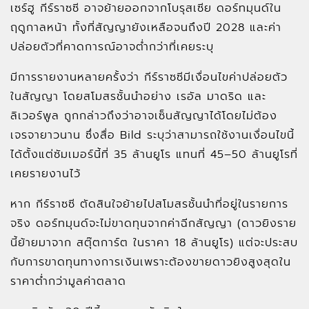
เซร์ฮู กีร์ราซซี อาจย้ายออกจากโบรุสเซีย ดอร์ทมุนด์ใน
ฤดูกาลหน้า ทั้งที่สัญญายังเหลือจนถึงปี 2028 และค่า
ปล่อยตัวที่คาดการณ์อาจต่ำกว่าที่เคยระบุ
มีการรายงานหลายครั้งว่า กีร์ราซซีมีเงื่อนไขค่าปล่อยตัว
ในสัญญา โดยสโมสรชั้นนำอย่าง เรอัล มาดริด และ
ลิเวอร์พูล ถูกกล่าวถึงว่าอาจเซ็นสัญญาได้โดยไม่ต้อง
เจรจายาวนาน ซึ่งสื่อ Bild ระบุว่าสามารถใช้งานเงื่อนไขนี้
ได้ตั้งแต่ซัมเมอร์นี้ที่ 35 ล้านยูโร แทนที่ 45–50 ล้านยูโรที่
เคยรายงานไว้
หาก กีร์ราซซี ตัดสินใจย้ายไปสโมสรชั้นนำที่อยู่ในรายการ
จริง ดอร์ทมุนด์จะไม่ขาดทุนจากค่าฉีกสัญญา (ดาวยิงราย
นี้ย้ายมาจาก สตุ๊ตการ์ต ในราคา 18 ล้านยูโร) แต่จะประสบ
กับการขาดทุนทางการเงินเพราะต้องขายดาวยิงสูงสุดใน
ราคาต่ำกว่ามูลค่าตลาด