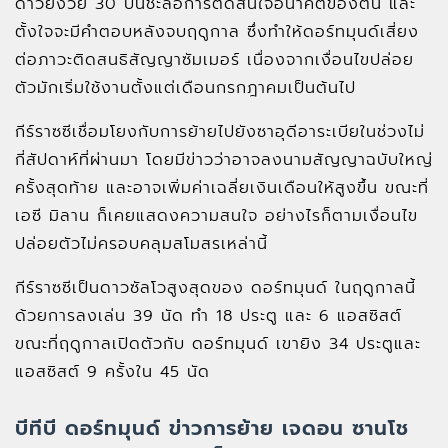
ดาวยิงวัย 30 ปีนี้ชะลอการตัดสินใจอนาคตของตน และ
ตั้งใจจะมีคำตอบหลังจบฤดูกาล ซึ่งทำให้ดอร์ทมุนด์เสี่ยง
ต่อภาวะติดสนธิสัญญาซัมเมอร์ เนื่องจากเงื่อนไขปล่อย
ตัวมักเริ่มใช้งานตั้งแต่เดือนกรกฎาคมเป็นต้นไป
กีร์ราซซีเชื่อมโยงกับการย้ายไปยังซาอุดีอาระเบียในช่วงไม่
กี่สัปดาห์ที่ผ่านมา โดยมีข่าวว่าอาจลงนามสัญญาฉบับใหญ่
ครั้งสุดท้าย และอาจเพิ่มค่าเฉลี่ยเงินเดือนให้สูงขึ้น ขณะที่
เอซี มิลาน ก็เคยแสดงความสนใจ อย่างไรก็ตามเงื่อนไข
ปล่อยตัวไม่ครอบคลุมสโมสรเหล่านี้
กีร์ราซซีเป็นดาวซัลโวสูงสุดของ ดอร์ทมุนด์ ในฤดูกาลนี้
ด้วยการลงเล่น 39 นัด ทำ 18 ประตู และ 6 แอสซิสต์
ขณะที่ฤดูกาลเปิดตัวกับ ดอร์ทมุนด์ เขายิง 34 ประตูและ
แอสซิสต์ 9 ครั้งใน 45 นัด
บีทีบี ดอร์ทมุนด์ ข่าวการย้าย เจดอน ซานโช