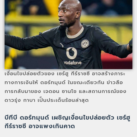
เงื่อนไขปล่อยตัวของ เซร์ฮู กีร์ราซซี อาจสร้างภาระ
ทางการเงินให้ ดอร์ทมุนด์ ในขณะเดียวกัน ข่าวลือ
การกลับมาของ เจดอน ซานโช และสถานการณ์ของ
ดาวรุ่ง กาบา เป็นประเด็นร้อนล่าสุด
บีทีบี ดอร์ทมุนด์ เผชิญเงื่อนไขปล่อยตัว เซร์ฮู
กีร์ราซซี อาจแพงเกินคาด