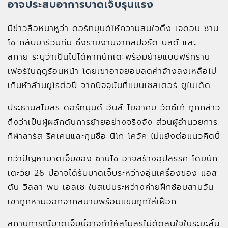
อาจประสบอาการบาดเจ็บรุนแรง
มีข่าวลือหนาหูว่า ดอร์ทมุนด์ให้ความสนใจดึง เจดอน ซาน
โช กลับมาร่วมทีม ซึ่งรายงานจากสปอร์ต บิลด์ และ
สกาย ระบุว่าเป็นไปได้หากนักเตะพร้อมย้ายแบบฟรีทราน
เฟอร์ในฤดูร้อนหน้า โดยเขาอาจยอมลดค่าจ้างลงเหลือไม่
เกินห้าล้านยูโรต่อปี จากปัจจุบันที่แมนเชสเตอร์ ยูไนเต็ด
ประธานสโมสร ดอร์ทมุนด์ ฮันส์-โยอาคิม วัตซ์เก้ ถูกกล่าว
ถึงว่าเป็นผู้ผลักดันการย้ายอย่างจริงจัง ส่วนผู้อำนวยการ
กีฬาลาร์ส ริคเคนและกุนซือ นิโก โควัค ไม่แย้งต่อแนวคิดนี้
ทว่าปัญหาบาดเจ็บของ ซานโช อาจสร้างอุปสรรค โดยนัก
เตะวัย 26 ปีอาจได้รับบาดเจ็บระหว่างอุ่นเครื่องของ แอส
ตัน วิลลา พบ เอลเช ในสเปนระหว่างค่ายฝึกซ้อมสามวัน
เขาถูกหามออกจากสนามพร้อมแขนถูกใส่เฝือก
สถานการณ์บาดเจ็บนี้อาจทำให้สโมสรไม่ตัดสินใจในระยะสั้น