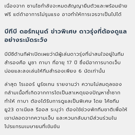
เนื่องจาก ซานโชกำลังจะหมดสัญญายืมตัวและพร้อมย้าย
ฟรี แต่ถ้าอาการไม่รุนแรง อาจทำให้การเจรจาเป็นไปได้
บีทีบี ดอร์ทมุนด์ ข่าวพิเศษ ดาวรุ่งที่ต้องดูแล
อย่างระมัดระวัง
บีบีซีด้านกีฬาเปิดเผยว่ามีผู้เล่นดาวรุ่งที่น่าสนใจอยู่ในทีม
สำรองคือ มูซา กาบา ที่อายุ 17 ปี ซึ่งมีอาการบาดเจ็บ
บ่อยและลงเล่นให้ทีมสำรองเพียง 6 นัดเท่านั้น
ล่าสุด โรเออร์ นูร์ชเทน รายงานว่า ความไม่สมดุลของ
กล้ามเนื้อที่เกิดจากการโตเป็นสาเหตุของปัญหาซ้ำซาก
ทำให้ กาบา ต้องได้รับการดูแลเป็นพิเศษ โดย โค้ชทีม
ยู23 ดาเนียล รีออส ระบุว่า ต้องใช้ช่วงพักทีมชาติเพื่อให้
เขาปลอดจากความเจ็บ และหวนกลับมามีส่วนร่วมใน
โปรแกรมเมษายนที่เข้มข้น