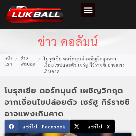
ตารางคะแนนฟุตบอล
ข่าว คอลัมน์
หน้า
ข่าว
/
/
โบรุสเซีย ดอร์ทมุนด์ เผชิญวิกฤตจาก
แรก
ฟุตบอล
เงื่อนไขปล่อยตัว เซร์ฮู กีร์ราซซี อาจแพง
เกินคาด
โบรุสเซีย ดอร์ทมุนด์ เผชิญวิกฤต
จากเงื่อนไขปล่อยตัว เซร์ฮู กีร์ราซซี
อาจแพงเกินคาด
แชร์ไป Facebook
แชร์ไป X