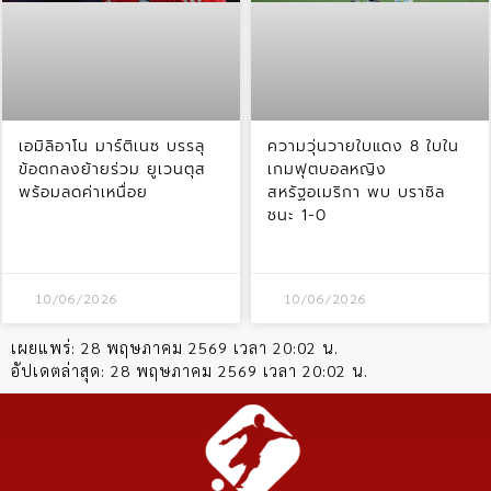
เอมิลิอาโน มาร์ติเนซ บรรลุ
ความวุ่นวายใบแดง 8 ใบใน
ข้อตกลงย้ายร่วม ยูเวนตุส
เกมฟุตบอลหญิง
พร้อมลดค่าเหนื่อย
สหรัฐอเมริกา พบ บราซิล
ชนะ 1-0
10/06/2026
10/06/2026
เผยแพร่:
28 พฤษภาคม 2569 เวลา 20:02 น.
อัปเดตล่าสุด:
28 พฤษภาคม 2569 เวลา 20:02 น.