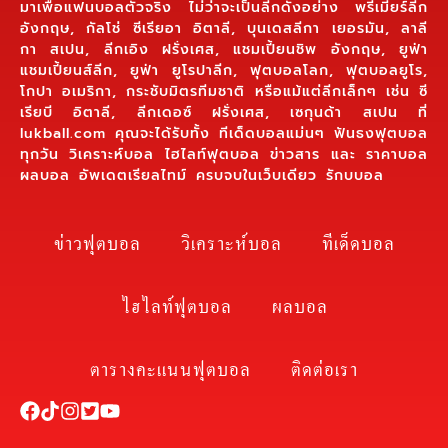
มาเพื่อแฟนบอลตัวจริง ไม่ว่าจะเป็นลีกดังอย่าง พรีเมียร์ลีก
อังกฤษ, กัลโช่ ซีเรียอา อิตาลี, บุนเดสลีกา เยอรมัน, ลาลี
กา สเปน, ลีกเอิง ฝรั่งเศส, แชมเปี้ยนชิพ อังกฤษ, ยูฟ่า
แชมเปี้ยนส์ลีก, ยูฟ่า ยูโรปาลีก, ฟุตบอลโลก, ฟุตบอลยูโร,
โกปา อเมริกา, กระชับมิตรทีมชาติ หรือแม้แต่ลีกเล็กๆ เช่น ซี
เรียบี อิตาลี, ลีกเดอซ์ ฝรั่งเศส, เซกุนด้า สเปน ที่
lukball.com คุณจะได้รับทั้ง ทีเด็ดบอลแม่นๆ ฟันธงฟุตบอล
ทุกวัน วิเคราะห์บอล ไฮไลท์ฟุตบอล ข่าวสาร และ ราคาบอล
ผลบอล อัพเดตเรียลไทม์ ครบจบในเว็บเดียว รักบบอล
ข่าวฟุตบอล
วิเคราะห์บอล
ทีเด็ดบอล
ไฮไลท์ฟุตบอล
ผลบอล
ตารางคะแนนฟุตบอล
ติดต่อเรา