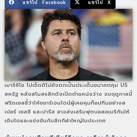
แชร์ไป Facebook
แชร์ไป X
เมาริซิโอ โปเช็ตติโน่ยังตกเป็นประเด็นอนาคตคุม US
สหรัฐ หลังสโมสรลีกดังเปิดตำแหน่งว่าง จบฤดูกาลนี้
ฟริดเอลชี้ว่าโค้ชอาร์เจนไตน์ผู้เคยคุมท็อปทีมอย่างส
เปอร์ เชลซี และปารีส อาจส่งเสริมฟุตบอลอเมริกันให้
เติบโตและแข่งขันกับลีกกีฬาใหญ่ในประเทศ