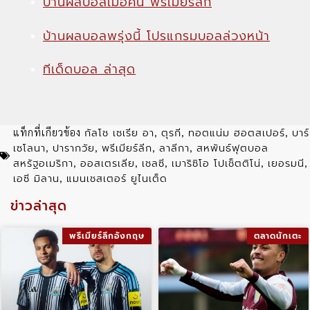
บ้านผลบอลเมื่อคืน พรีเมียร์ลีก
บ้านผลบอลพรุ่งนี้ โปรแกรมบอลล่วงหน้า
ทีเด็ดบอล ล่าสุด
กัลโช เซเรีย อา
ตุรกี
ทอตแน่ม ฮอตสเปอร์
บาร์
แท็กที่เกียวข้อง
,
,
,
เซโลนา
ปารากวัย
พรีเมียร์ลีก
ลาลีกา
สหพันธ์ฟุตบอล
,
,
,
,
สหรัฐอเมริกา
ออสเตรเลีย
เชลซี
เมาริซิโอ โปเช็ตติโน่
เยอรมนี
,
,
,
,
,
เอซี มิลาน
แมนเชสเตอร์ ยูไนเต็ด
,
ข่าวล่าสุด
พรีเมียร์ลีกอังกฤษ
ตลาดนักเตะ