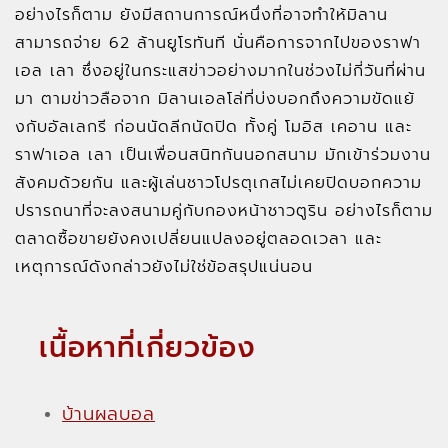
อย่างไรก็ตาม ยังมีสถานการณ์หนึ่งที่อาจทำให้มิลาน
สามารถจ่าย 62 ล้านยูโรทันที นั่นคือการจากไปของราฟา
เอล เลา ซึ่งอยู่ในกระแสข่าวอย่างมากในช่วงไม่กี่วันที่ผ่าน
มา ตามข่าวลือจาก มิลานเอลโล่ที่บ่งบอกถึงความขัดแย้
งกับอัลเลกรี ก่อนนัดลีกนัดปิด ทั้งคู่ โมอิส เคอาน และ
ราฟาเอล เลา เป็นเพื่อนสนิทกันนอกสนาม มักเข้าร่วมงาน
สังคมด้วยกัน และผู้เล่นชาวโปรตุเกสไม่เคยปิดบอกความ
ปรารถนาที่จะลงสนามคู่กับกองหน้าชาวตูริน อย่างไรก็ตาม
ตลาดซื้อขายยังคงเปลี่ยนแปลงอยู่ตลอดเวลา และ
เหตุการณ์ดังกล่าวยังไม่ใช่ข้อสรุปแน่นอน
เนื้อหาที่เกี่ยวข้อง
บ้านผลบอล