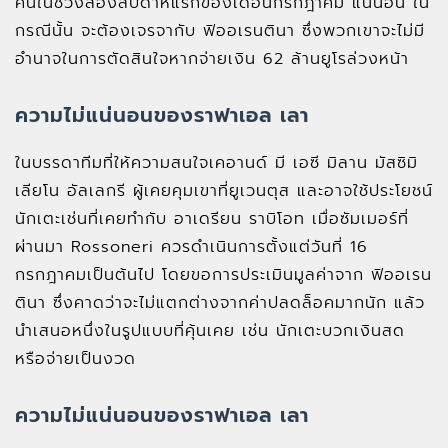
คนในช่วงสองสัปดาห์แรกของเดือนกรกฎาคม แน่นอน ใน
กรณีนั้น จะต้องเจรจากับ ฟิออเรนตินา ซึ่งพวกเขาจะไม่มี
อำนาจในการตัดสินใจหากจ่ายเงิน 62 ล้านยูโรล่วงหน้า
ความไม่แน่นอนของราฟาเอล เลา
ในบรรดาทีมที่ให้ความสนใจเคอานด์ มี เอซี มิลาน มัสซิมิ
เลียโน อัลเลกรี ผู้เคยคุมเขาที่ยูเวนตุส และอาจใช้ประโยชน์
นักเตะเช่นที่เคยทำกับ อาเดรียน ราบิโอท เมื่อซัมเมอร์ที่
ผ่านมา Rossoneri ควรดำเนินการตั้งแต่วันที่ 16
กรกฎาคมเป็นต้นไป โดยขอการประเมินมูลค่าจาก ฟิออเรน
ตินา ซึ่งคาดว่าจะไม่แตกต่างจากค่าปลดล็อคมากนัก แล้ว
นำเสนอหนึ่งในรูปแบบที่คุ้นเคย เช่น นักเตะบวกเงินสด
หรือจ่ายเป็นงวด
ความไม่แน่นอนของราฟาเอล เลา