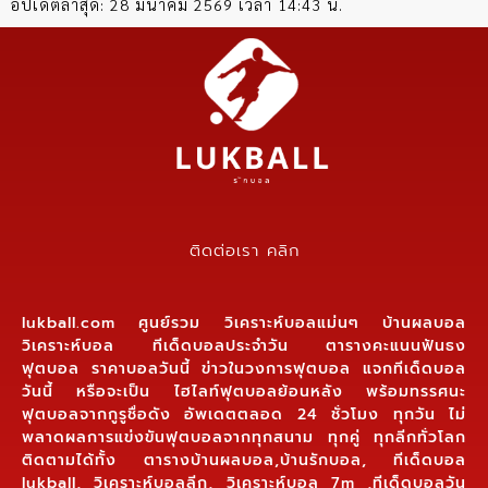
อัปเดตล่าสุด:
28 มีนาคม 2569 เวลา 14:43 น.
ติดต่อเรา คลิก
lukball.com ศูนย์รวม วิเคราะห์บอลแม่นๆ บ้านผลบอล
วิเคราะห์บอล ทีเด็ดบอลประจำวัน ตารางคะแนนฟันธง
ฟุตบอล ราคาบอลวันนี้ ข่าวในวงการฟุตบอล แจกทีเด็ดบอล
วันนี้ หรือจะเป็น ไฮไลท์ฟุตบอลย้อนหลัง พร้อมทรรศนะ
ฟุตบอลจากกูรูชื่อดัง อัพเดตตลอด 24 ชั่วโมง ทุกวัน ไม่
พลาดผลการแข่งขันฟุตบอลจากทุกสนาม ทุกคู่ ทุกลีกทั่วโลก
ติดตามได้ทั้ง ตารางบ้านผลบอล,บ้านรักบอล, ทีเด็ดบอล
lukball, วิเคราะห์บอลลีก, วิเคราะห์บอล 7m ,ทีเด็ดบอลวัน