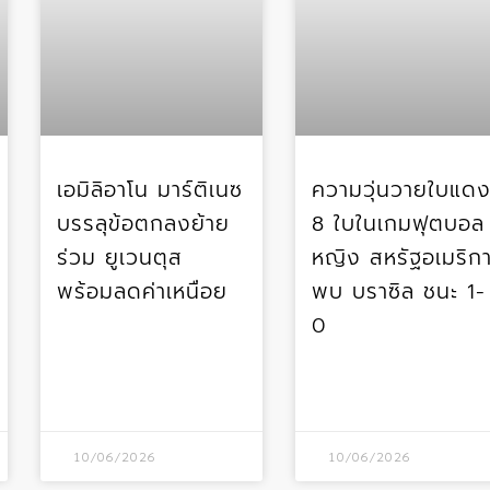
เอมิลิอาโน มาร์ติเนซ
ความวุ่นวายใบแด
บรรลุข้อตกลงย้าย
8 ใบในเกมฟุตบอล
ร่วม ยูเวนตุส
หญิง สหรัฐอเมริก
พร้อมลดค่าเหนื่อย
พบ บราซิล ชนะ 1-
0
10/06/2026
10/06/2026