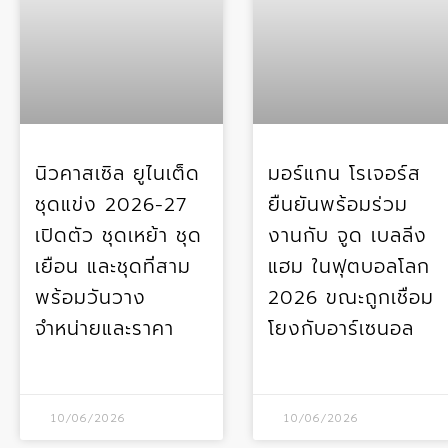
นิวคาสเซิล ยูไนเต็ด
มอร์แกน โรเจอร์ส
ชุดแข่ง 2026-27
ยืนยันพร้อมร่วม
เปิดตัว ชุดเหย้า ชุด
งานกับ จูด เบลลิ่ง
เยือน และชุดที่สาม
แฮม ในฟุตบอลโลก
พร้อมวันวาง
2026 ขณะถูกเชื่อม
จำหน่ายและราคา
โยงกับอาร์เซนอล
10/06/2026
10/06/2026