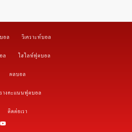
ตบอล
วิเคราะห์บอล
บอล
ไฮไลท์ฟุตบอล
ผลบอล
รางคะแนนฟุตบอล
ติดต่อเรา