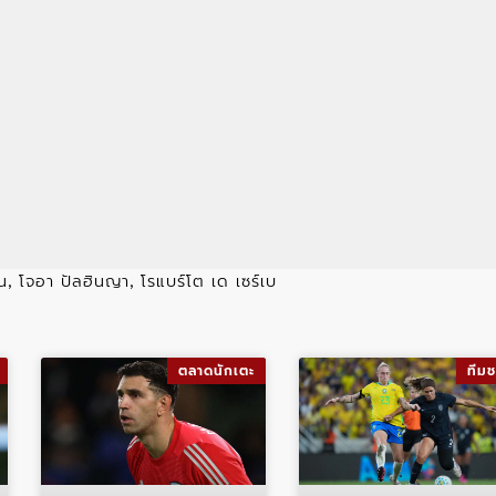
น
โจอา ปัลฮินญา
โรแบร์โต เด เซร์เบ
,
,
ตลาดนักเตะ
ทีมช