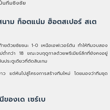
ป็นทีมชิงชัย
นาม ท็อตแน่ม ฮ็อตสเปอร์ สเต
ท้ายด้วยชัยชนะ 1-0 เหนือเอฟเวอร์ตัน ทำให้ทีมจบสอง
ปต่ำกว่า 18 ขณะจบฤดูกาลด้วยพรีเมียร์ลีกที่ยังคงอยู่
นประตูเดียวที่ตัดสินเกม
ว แต่หันไปสู่โครงการสร้างทีมใหม่ โดยมองว่าทีมชุด
นีของเด เซร์เบ