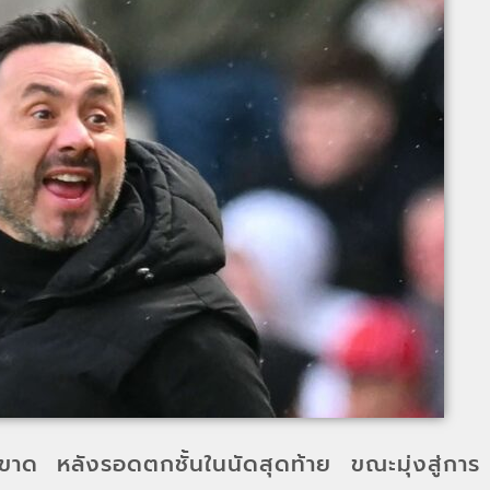
็ดขาด หลังรอดตกชั้นในนัดสุดท้าย ขณะมุ่งสู่การ