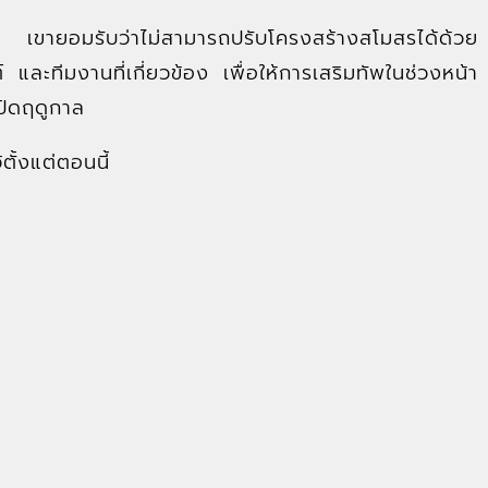
 เขายอมรับว่าไม่สามารถปรับโครงสร้างสโมสรได้ด้วย
และทีมงานที่เกี่ยวข้อง เพื่อให้การเสริมทัพในช่วงหน้า
ปิดฤดูกาล
ตั้งแต่ตอนนี้