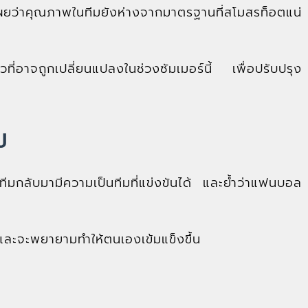
ผยว่าคุณภาพในทีมยังห่างจากมาตรฐานที่สโมสรท็อตแน่
ัวที่อาจถูกเปลี่ยนแปลงในช่วงซัมเมอร์นี้ เพื่อปรับปรุง
ป
ห้ทีมกลับมามีความเป็นทีมที่แข่งขันได้ และย้ำว่าแฟนบอล
ก และจะพยายามทำให้ตนเองเข้มแข็งขึ้น