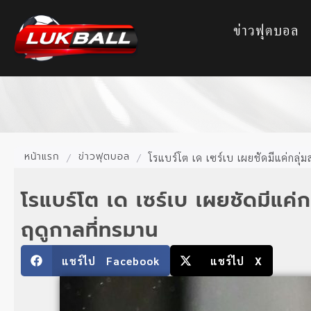
ข่าวฟุตบอล
หน้าแรก
ข่าวฟุตบอล
/
/
โรแบร์โต เด เซร์เบ เผยชัดมีแค่กลุ
โรแบร์โต เด เซร์เบ เผยชัดมีแค่
ฤดูกาลที่ทรมาน
แชร์ไป Facebook
แชร์ไป X