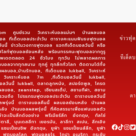
.com ศูนย์รวม วิเคราะห์บอลแม่นๆ บ้านผลบอล
ข่าวฟุ
์บอล ทีเด็ดบอลประจำวัน ตารางคะแนนฟันธงฟุตบอล
ันนี้ ข่าวในวงการฟุตบอล แจกทีเด็ดบอลวันนี้ หรือ
ฮไลท์ฟุตบอลย้อนหลัง พร้อมทรรศนะฟุตบอลจากกูรู
ทีเด็ด
 อัพเดตตลอด 24 ชั่วโมง ทุกวัน ไม่พลาดผลการ
ตบอลจากทุกสนาม ทุกคู่ ทุกลีกทั่วโลก ติดตามได้ทั้ง
นผลบอล,บ้านรักบอล, ทีเด็ดบอล lukball, วิเคราะห์
 วิเคราะห์บอล 7m ,ทีเด็ดบอลวันนี้ lukball,
์บอลวันนี้ lukball, ตลาดลูกหนัง, สปอร์ตพูล, โครต
นผลบอล, zeanstep, เซียนสเต็ป, สยามกีฬา, สยาม
ตา
รวมถึง โปรแกรมฟุตบอลประจำวัน ตารางบอลวันนี้
พรุ่งนี้ ตารางบอลคืนนี้ ผลบอลย้อนหลัง บ้านผล
ลัง บ้านบอลผลพรุ่งนี้ ที่คัดสรรมาเพื่อแฟนบอลตัว
ว่าจะเป็นลีกดังอย่าง พรีเมียร์ลีก อังกฤษ, กัลโช่
อิตาลี, บุนเดสลีกา เยอรมัน, ลาลีกา สเปน, ลีกเอิง
 แชมเปี้ยนชิพ อังกฤษ, ยูฟ่า แชมเปี้ยนส์ลีก, ยูฟ่า
ก, ฟุตบอลโลก, ฟุตบอลยูโร, โกปา อเมริกา, กระชับ