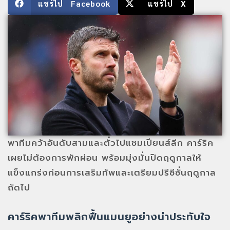
แชร์ไป Facebook
แชร์ไป X
พาทีมคว้าอันดับสามและตั๋วไปแชมเปียนส์ลีก คาร์ริค
เผยไม่ต้องการพักผ่อน พร้อมมุ่งมั่นปิดฤดูกาลให้
แข็งแกร่งก่อนการเสริมทัพและเตรียมปรีซีซั่นฤดูกาล
ถัดไป
คาร์ริคพาทีมพลิกฟื้นแมนยูอย่างน่าประทับใจ