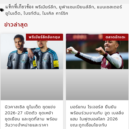
พรีเมียร์ลีก
ยูฟ่าแชมเปียนส์ลีก
แมนเชสเตอร์
แท็กที่เกียวข้อง
,
,
ยูไนเต็ด
ไบรท์ตัน
ไมเคิล คาร์ริค
,
,
ข่าวล่าสุด
พรีเมียร์ลีกอังกฤษ
ตลาดนักเตะ
นิวคาสเซิล ยูไนเต็ด ชุดแข่ง
มอร์แกน โรเจอร์ส ยืนยัน
2026-27 เปิดตัว ชุดเหย้า
พร้อมร่วมงานกับ จูด เบลลิ่ง
ชุดเยือน และชุดที่สาม พร้อม
แฮม ในฟุตบอลโลก 2026
วันวางจำหน่ายและราคา
ขณะถูกเชื่อมโยงกับ