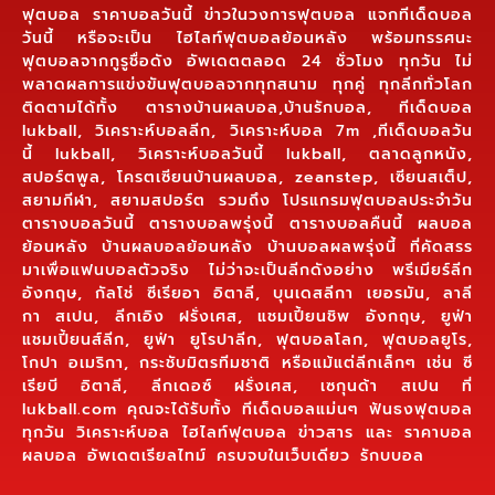
ฟุตบอล ราคาบอลวันนี้ ข่าวในวงการฟุตบอล แจกทีเด็ดบอล
วันนี้ หรือจะเป็น ไฮไลท์ฟุตบอลย้อนหลัง พร้อมทรรศนะ
ฟุตบอลจากกูรูชื่อดัง อัพเดตตลอด 24 ชั่วโมง ทุกวัน ไม่
พลาดผลการแข่งขันฟุตบอลจากทุกสนาม ทุกคู่ ทุกลีกทั่วโลก
ติดตามได้ทั้ง ตารางบ้านผลบอล,บ้านรักบอล, ทีเด็ดบอล
lukball, วิเคราะห์บอลลีก, วิเคราะห์บอล 7m ,ทีเด็ดบอลวัน
นี้ lukball, วิเคราะห์บอลวันนี้ lukball, ตลาดลูกหนัง,
สปอร์ตพูล, โครตเซียนบ้านผลบอล, zeanstep, เซียนสเต็ป,
สยามกีฬา, สยามสปอร์ต รวมถึง โปรแกรมฟุตบอลประจำวัน
ตารางบอลวันนี้ ตารางบอลพรุ่งนี้ ตารางบอลคืนนี้ ผลบอล
ย้อนหลัง บ้านผลบอลย้อนหลัง บ้านบอลผลพรุ่งนี้ ที่คัดสรร
มาเพื่อแฟนบอลตัวจริง ไม่ว่าจะเป็นลีกดังอย่าง พรีเมียร์ลีก
อังกฤษ, กัลโช่ ซีเรียอา อิตาลี, บุนเดสลีกา เยอรมัน, ลาลี
กา สเปน, ลีกเอิง ฝรั่งเศส, แชมเปี้ยนชิพ อังกฤษ, ยูฟ่า
แชมเปี้ยนส์ลีก, ยูฟ่า ยูโรปาลีก, ฟุตบอลโลก, ฟุตบอลยูโร,
โกปา อเมริกา, กระชับมิตรทีมชาติ หรือแม้แต่ลีกเล็กๆ เช่น ซี
เรียบี อิตาลี, ลีกเดอซ์ ฝรั่งเศส, เซกุนด้า สเปน ที่
lukball.com คุณจะได้รับทั้ง ทีเด็ดบอลแม่นๆ ฟันธงฟุตบอล
ทุกวัน วิเคราะห์บอล ไฮไลท์ฟุตบอล ข่าวสาร และ ราคาบอล
ผลบอล อัพเดตเรียลไทม์ ครบจบในเว็บเดียว รักบบอล