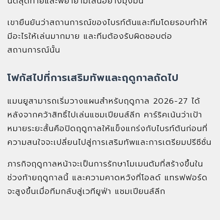
นัดสุดท้ายและพยายามเล่นอย่างมุ่งมั่น
เขายืนยันว่าสถานการณ์ของไบรท์ตันและทีมโดยรอบทำให้
มีอะไรให้เล่นมากมาย และทีมต้องรับผิดชอบต่อ
สถานการณ์นั้น
โฟกัสไปที่การเสริมทัพและฤดูกาลถัดไป
แมนยูสามารถเริ่มวางแผนสำหรับฤดูกาล 2026-27 ได้
หลังจากคว้าสิทธิ์ไปเล่นแชมเปียนส์ลีก คาร์ริคเน้นว่าเป้า
หมายระยะสั้นคือปิดฤดูกาลให้แข็งแกร่งกับไบรท์ตันก่อนที่
ความสนใจจะเปลี่ยนไปสู่การเสริมทัพและการเตรียมปรีซีซั่น
ภารกิจฤดูกาลหน้าจะเป็นการรักษาโมเมนตัมที่สร้างขึ้นใน
ช่วงท้ายฤดูกาลนี้ และความคาดหวังที่โอลด์ แทรฟฟอร์ด
จะสูงขึ้นเมื่อทีมกลับสู่เวทียูฟ่า แชมเปียนส์ลีก