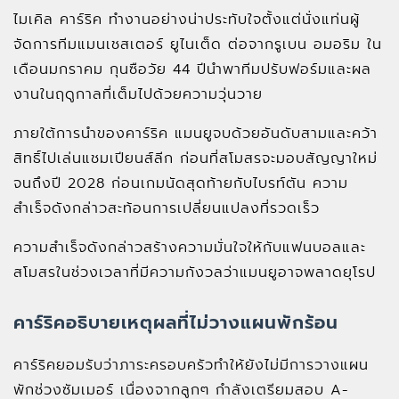
ไมเคิล คาร์ริค ทำงานอย่างน่าประทับใจตั้งแต่นั่งแท่นผู้
จัดการทีมแมนเชสเตอร์ ยูไนเต็ด ต่อจากรูเบน อมอริม ใน
เดือนมกราคม กุนซือวัย 44 ปีนำพาทีมปรับฟอร์มและผล
งานในฤดูกาลที่เต็มไปด้วยความวุ่นวาย
ภายใต้การนำของคาร์ริค แมนยูจบด้วยอันดับสามและคว้า
สิทธิ์ไปเล่นแชมเปียนส์ลีก ก่อนที่สโมสรจะมอบสัญญาใหม่
จนถึงปี 2028 ก่อนเกมนัดสุดท้ายกับไบรท์ตัน ความ
สำเร็จดังกล่าวสะท้อนการเปลี่ยนแปลงที่รวดเร็ว
ความสำเร็จดังกล่าวสร้างความมั่นใจให้กับแฟนบอลและ
สโมสรในช่วงเวลาที่มีความกังวลว่าแมนยูอาจพลาดยุโรป
คาร์ริคอธิบายเหตุผลที่ไม่วางแผนพักร้อน
คาร์ริคยอมรับว่าภาระครอบครัวทำให้ยังไม่มีการวางแผน
พักช่วงซัมเมอร์ เนื่องจากลูกๆ กำลังเตรียมสอบ A-