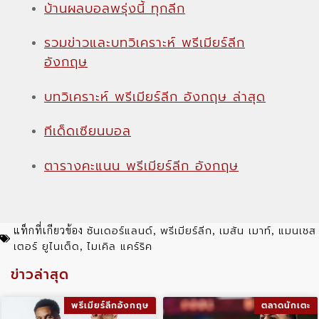
บ้านผลบอลพรุ่งนี้ ทุกลีก
รวมข่าวและบทวิเคราะห์ พรีเมียร์ลีก
อังกฤษ
บทวิเคราะห์ พรีเมียร์ลีก อังกฤษ ล่าสุด
ทีเด็ดเซียนบอล
ตารางคะแนน พรีเมียร์ลีก อังกฤษ
ซันเดอร์แลนด์
พรีเมียร์ลีก
เมสัน เมาท์
แมนเชส
แท็กที่เกียวข้อง
,
,
,
เตอร์ ยูไนเต็ด
ไมเคิล แคร์ริค
,
ข่าวล่าสุด
พรีเมียร์ลีกอังกฤษ
ตลาดนักเตะ