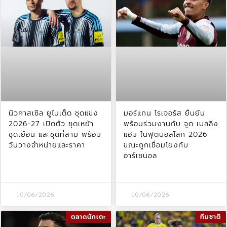
นิวคาสเซิล ยูไนเต็ด ชุดแข่ง
มอร์แกน โรเจอร์ส ยืนยัน
2026-27 เปิดตัว ชุดเหย้า
พร้อมร่วมงานกับ จูด เบลลิ่ง
ชุดเยือน และชุดที่สาม พร้อม
แฮม ในฟุตบอลโลก 2026
วันวางจำหน่ายและราคา
ขณะถูกเชื่อมโยงกับ
อาร์เซนอล
10/06/2026
10/06/2026
ตลาดนักเตะ
ทีมชาติ