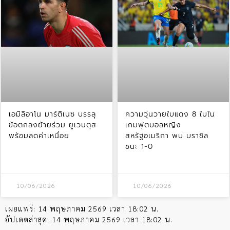
เอมิลิอาโน มาร์ติเนซ บรรลุ
ความวุ่นวายใบแดง 8 ใบใน
ข้อตกลงย้ายร่วม ยูเวนตุส
เกมฟุตบอลหญิง
พร้อมลดค่าเหนื่อย
สหรัฐอเมริกา พบ บราซิล
ชนะ 1-0
10/06/2026
10/06/2026
เผยแพร่:
14 พฤษภาคม 2569 เวลา 18:02 น.
อัปเดตล่าสุด:
14 พฤษภาคม 2569 เวลา 18:02 น.