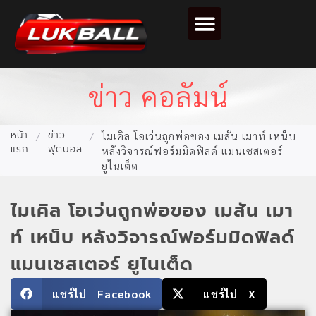
ตารางคะแนนฟุตบอล
ข่าว คอลัมน์
หน้า
ข่าว
/
/
ไมเคิล โอเว่นถูกพ่อของ เมสัน เมาท์ เหน็บ
แรก
ฟุตบอล
หลังวิจารณ์ฟอร์มมิดฟิลด์ แมนเชสเตอร์
ยูไนเต็ด
ไมเคิล โอเว่นถูกพ่อของ เมสัน เมา
ท์ เหน็บ หลังวิจารณ์ฟอร์มมิดฟิลด์
แมนเชสเตอร์ ยูไนเต็ด
แชร์ไป Facebook
แชร์ไป X