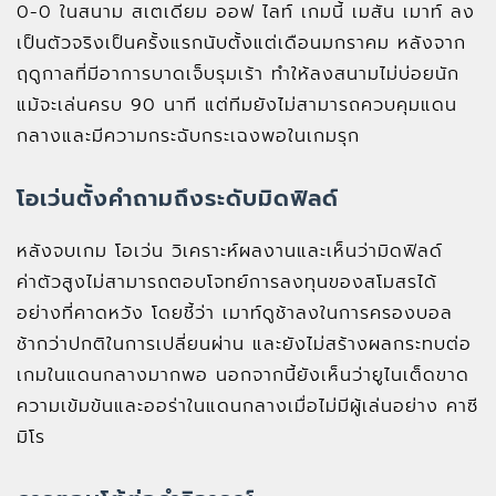
0-0 ในสนาม สเตเดียม ออฟ ไลท์ เกมนี้ เมสัน เมาท์ ลง
เป็นตัวจริงเป็นครั้งแรกนับตั้งแต่เดือนมกราคม หลังจาก
ฤดูกาลที่มีอาการบาดเจ็บรุมเร้า ทำให้ลงสนามไม่บ่อยนัก
แม้จะเล่นครบ 90 นาที แต่ทีมยังไม่สามารถควบคุมแดน
กลางและมีความกระฉับกระเฉงพอในเกมรุก
โอเว่นตั้งคำถามถึงระดับมิดฟิลด์
หลังจบเกม โอเว่น วิเคราะห์ผลงานและเห็นว่ามิดฟิลด์
ค่าตัวสูงไม่สามารถตอบโจทย์การลงทุนของสโมสรได้
อย่างที่คาดหวัง โดยชี้ว่า เมาท์ดูช้าลงในการครองบอล
ช้ากว่าปกติในการเปลี่ยนผ่าน และยังไม่สร้างผลกระทบต่อ
เกมในแดนกลางมากพอ นอกจากนี้ยังเห็นว่ายูไนเต็ดขาด
ความเข้มข้นและออร่าในแดนกลางเมื่อไม่มีผู้เล่นอย่าง คาซี
มิโร