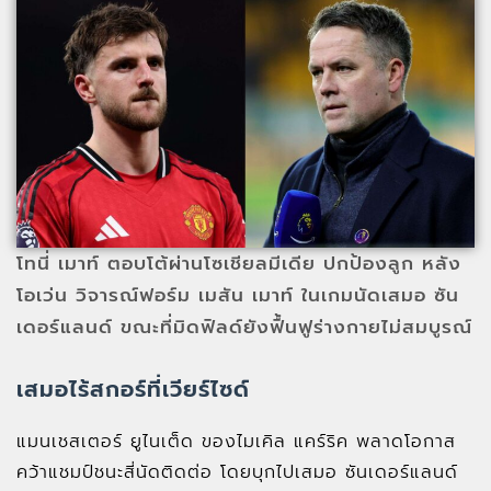
โทนี่ เมาท์ ตอบโต้ผ่านโซเชียลมีเดีย ปกป้องลูก หลัง
โอเว่น วิจารณ์ฟอร์ม เมสัน เมาท์ ในเกมนัดเสมอ ซัน
เดอร์แลนด์ ขณะที่มิดฟิลด์ยังฟื้นฟูร่างกายไม่สมบูรณ์
เสมอไร้สกอร์ที่เวียร์ไซด์
แมนเชสเตอร์ ยูไนเต็ด ของไมเคิล แคร์ริค พลาดโอกาส
คว้าแชมป์ชนะสี่นัดติดต่อ โดยบุกไปเสมอ ซันเดอร์แลนด์