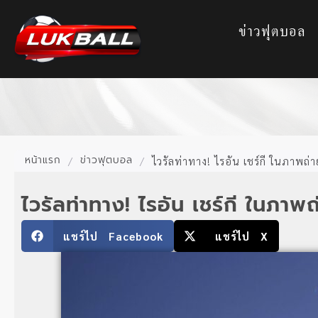
ข่าวฟุตบอล
หน้าแรก
ข่าวฟุตบอล
/
/
ไวรัลท่าทาง! ไรอัน เชร์กี ในภาพถ่
ไวรัลท่าทาง! ไรอัน เชร์กี ในภา
แชร์ไป Facebook
แชร์ไป X