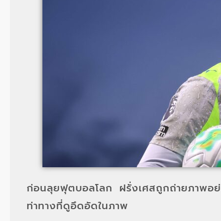
ก่อนลุยฟุตบอลโลก ฝรั่งเศสถูกถ่ายภาพอย่า
ท่าทางที่ดูอึดอัดในภาพ