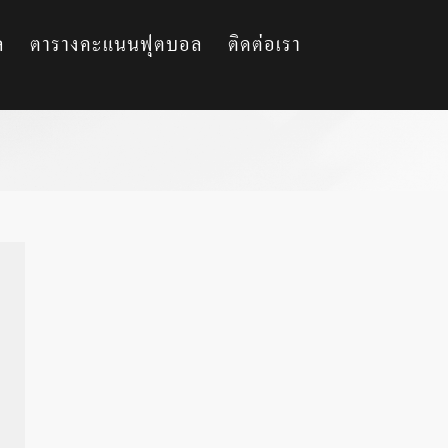
ล
ตารางคะแนนฟุตบอล
ติดต่อเรา