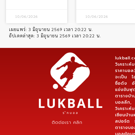
10/06/2026
10/06/2026
เผยแพร่:
3 มิถุนายน 2569 เวลา 20:22 น.
อัปเดตล่าสุด:
3 มิถุนายน 2569 เวลา 20:22 น.
lukball
วิเคราะห
ราคาบอลว
จะเป็น ไ
ชื่อดัง
แข่งขันฟุ
ตารางบ้า
บอลลีก,
วิเคราะห
เซียนบ้า
สปอร์ต 
ติดต่อเรา คลิก
ตารางบอล
บอลย้อนห