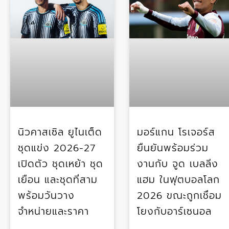
นิวคาสเซิล ยูไนเต็ด
มอร์แกน โรเจอร์ส
ชุดแข่ง 2026-27
ยืนยันพร้อมร่วม
เปิดตัว ชุดเหย้า ชุด
งานกับ จูด เบลลิ่ง
เยือน และชุดที่สาม
แฮม ในฟุตบอลโลก
พร้อมวันวาง
2026 ขณะถูกเชื่อม
จำหน่ายและราคา
โยงกับอาร์เซนอล