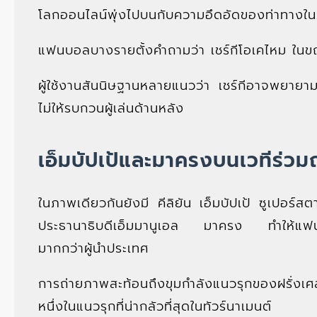
โลกออนไลน์พุ่งไปบนกับความอึดอัดของท่าทางในภ
แฟนบอลบางรายตั้งคำถามว่า เชร์กีโอเคไหม ใน
ผู้ใช้งานสันนิษฐานหลายแนวว่า เชร์กีอาจพยายาม
ไม่ให้รบกวนผู้เล่นด้านหลัง
เอ็มบัปเป้และมาครงบนเวทีร่วมถ
ในภาพเดียวกันยังมี คีลิยัน เอ็มบัปเป้ ซูเปอร์ส
ประธานาธิบดีเอ็มมานูเอล มาครง ทำให้แฟนบอ
มากกว่าผู้นำประเทศ
การถ่ายภาพสะท้อนถึงขุมกำลังแนวรุกของฝรั่งเศส
หนึ่งในแนวรุกที่น่ากลัวที่สุดในทัวร์นาเมนต์