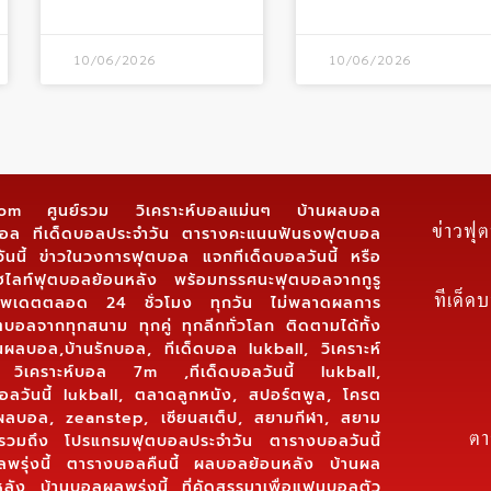
10/06/2026
10/06/2026
.com ศูนย์รวม วิเคราะห์บอลแม่นๆ บ้านผลบอล
ข่าวฟุ
์บอล ทีเด็ดบอลประจำวัน ตารางคะแนนฟันธงฟุตบอล
ันนี้ ข่าวในวงการฟุตบอล แจกทีเด็ดบอลวันนี้ หรือ
ฮไลท์ฟุตบอลย้อนหลัง พร้อมทรรศนะฟุตบอลจากกูรู
ทีเด็ด
 อัพเดตตลอด 24 ชั่วโมง ทุกวัน ไม่พลาดผลการ
ตบอลจากทุกสนาม ทุกคู่ ทุกลีกทั่วโลก ติดตามได้ทั้ง
นผลบอล,บ้านรักบอล, ทีเด็ดบอล lukball, วิเคราะห์
 วิเคราะห์บอล 7m ,ทีเด็ดบอลวันนี้ lukball,
์บอลวันนี้ lukball, ตลาดลูกหนัง, สปอร์ตพูล, โครต
นผลบอล, zeanstep, เซียนสเต็ป, สยามกีฬา, สยาม
ตา
รวมถึง โปรแกรมฟุตบอลประจำวัน ตารางบอลวันนี้
พรุ่งนี้ ตารางบอลคืนนี้ ผลบอลย้อนหลัง บ้านผล
ลัง บ้านบอลผลพรุ่งนี้ ที่คัดสรรมาเพื่อแฟนบอลตัว