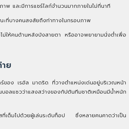
าพ และมีการแชร์ไลก์จำนวนมากภายในไม่กี่นาที
ขณะที่บางคนสงสัยถึงท่าทางในกรอบภาพ
ไม่ให้คนด้านหลังบังสายตา หรืออาจพยายามนั่งต่ำเพื่อ
่าย
ตาร์ของ เรอัล มาดริด ที่วางตำแหน่งเด่นอยู่บริเวณหน้า
ลแซวว่าแสงสว่างของกัปตันทีมชาติเหมือนมีน้ำหนัก
ที่เต็มไปด้วยผู้เล่นระดับท็อป ซึ่งหลายคนคาดว่าเป็น