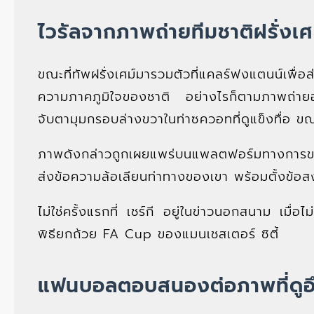
ไวรัลจากภาพถ่ายทีมชาติฝรั่งเศส
ขณะที่ทัพฝรั่งเศม์มารวมตัวที่แคลร์ฟงแตนน์เพ
ความภาคภูมิใจของชาติ อย่างไรก็ตามภาพถ่ายอย
จับตามุมกรอบล่างขวาในท่าซควอทที่ดูแข็งทื่อ ขณะ
ภาพดังกล่าวถูกเผยแพร่บนแพลตฟอร์มทางการข
ส่งข้อความล้อเลียนท่าทางของเขา พร้อมตั้งข้อ
ไม่ใช่ครั้งแรกที่ เชร์กี อยู่ในข่าวนอกสนาม เมื่อ
พิธียกถ้วย FA Cup ของแมนเชสเตอร์ ซิตี้
แฟนบอลตอบสนองต่อภาพที่ดูอ