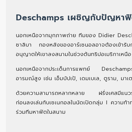
Deschamps เผชิญกับปัญหาฟิ
นอกเหนือจากมุกภาพถ่าย ทีมของ Didier Desc
ซาลิบา กองหลังของอาร์เซนอลอาจต้องเข้ารับกา
อนุญาตให้เขาลงสนามในช่วงต้นทริปอเมริกาเหนือ
นอกเหนือจากประเด็นการแพทย์ Deschamps ยัง
อารมณ์สูง เช่น เอ็มบัปเป้, เดมเบเล, ตูราม, มาเต
ด้วยความสามารถหลากหลาย ฝรั่งเศสมีแนวรุกที่ถู
ก่อนลงเล่นกับเซเนกอลในนัดเปิดกลุ่ม I ความท้าท
ร่วมทีมหาฟิตในสนาม