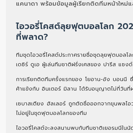
แคนาดา พร้อมข้อมูลผู้เรียกติดทีมหน้าใหม่แล
ไอวอรี่โคสต์ลุยฟุตบอลโลก 202
ที่พลาด?
ทีมชุดไอวอรี่โคสต์ประกาศรายชื่อชุดลุยฟุตบอล
เดซิร์ ดูเอ ผู้เล่นทีมชาติฝรั่งเศสของ ปารีส แซงต์ 
การเรียกติดทีมครั้งแรกของ โยอาน-อัง บอนนี ซึ่
ค้าแข้งกับ อินเตอร์ มิลาน ได้รับอนุญาตไม่กี่วันที
เซบาสเตียง ฮัลเลอร์ ถูกตัดชื่อออกจากขุนพลไอวอ
ไม่อยู่ในชุดฟุตบอลโลกของทีม
ไอวอรี่โคสต์จะลงสนามพบกับทีมชาติเยอรมนีในนัด