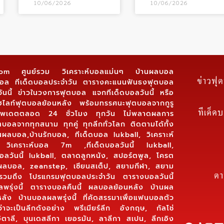
10/06/2026
10/06/2026
.com ศูนย์รวม วิเคราะห์บอลแม่นๆ บ้านผลบอล
ข่าวฟุ
์บอล ทีเด็ดบอลประจำวัน ตารางคะแนนฟันธงฟุตบอล
ันนี้ ข่าวในวงการฟุตบอล แจกทีเด็ดบอลวันนี้ หรือ
ฮไลท์ฟุตบอลย้อนหลัง พร้อมทรรศนะฟุตบอลจากกูรู
ทีเด็ด
 อัพเดตตลอด 24 ชั่วโมง ทุกวัน ไม่พลาดผลการ
ตบอลจากทุกสนาม ทุกคู่ ทุกลีกทั่วโลก ติดตามได้ทั้ง
นผลบอล,บ้านรักบอล, ทีเด็ดบอล lukball, วิเคราะห์
 วิเคราะห์บอล 7m ,ทีเด็ดบอลวันนี้ lukball,
์บอลวันนี้ lukball, ตลาดลูกหนัง, สปอร์ตพูล, โครต
นผลบอล, zeanstep, เซียนสเต็ป, สยามกีฬา, สยาม
ตา
รวมถึง โปรแกรมฟุตบอลประจำวัน ตารางบอลวันนี้
พรุ่งนี้ ตารางบอลคืนนี้ ผลบอลย้อนหลัง บ้านผล
ลัง บ้านบอลผลพรุ่งนี้ ที่คัดสรรมาเพื่อแฟนบอลตัว
ว่าจะเป็นลีกดังอย่าง พรีเมียร์ลีก อังกฤษ, กัลโช่
อิตาลี, บุนเดสลีกา เยอรมัน, ลาลีกา สเปน, ลีกเอิง