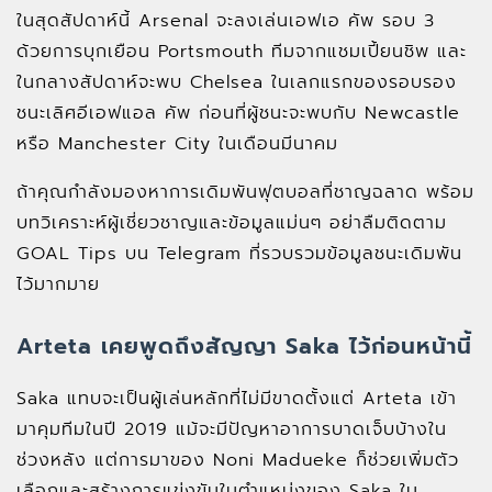
ในสุดสัปดาห์นี้ Arsenal จะลงเล่นเอฟเอ คัพ รอบ 3
ด้วยการบุกเยือน Portsmouth ทีมจากแชมเปี้ยนชิพ และ
ในกลางสัปดาห์จะพบ Chelsea ในเลกแรกของรอบรอง
ชนะเลิศอีเอฟแอล คัพ ก่อนที่ผู้ชนะจะพบกับ Newcastle
หรือ Manchester City ในเดือนมีนาคม
ถ้าคุณกำลังมองหาการเดิมพันฟุตบอลที่ชาญฉลาด พร้อม
บทวิเคราะห์ผู้เชี่ยวชาญและข้อมูลแม่นๆ อย่าลืมติดตาม
GOAL Tips บน Telegram ที่รวบรวมข้อมูลชนะเดิมพัน
ไว้มากมาย
Arteta เคยพูดถึงสัญญา Saka ไว้ก่อนหน้านี้
Saka แทบจะเป็นผู้เล่นหลักที่ไม่มีขาดตั้งแต่ Arteta เข้า
มาคุมทีมในปี 2019 แม้จะมีปัญหาอาการบาดเจ็บบ้างใน
ช่วงหลัง แต่การมาของ Noni Madueke ก็ช่วยเพิ่มตัว
เลือกและสร้างการแข่งขันในตำแหน่งของ Saka ใน