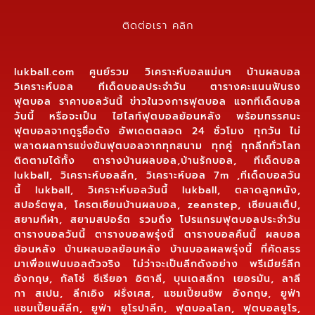
ติดต่อเรา คลิก
lukball.com ศูนย์รวม วิเคราะห์บอลแม่นๆ บ้านผลบอล
วิเคราะห์บอล ทีเด็ดบอลประจำวัน ตารางคะแนนฟันธง
ฟุตบอล ราคาบอลวันนี้ ข่าวในวงการฟุตบอล แจกทีเด็ดบอล
วันนี้ หรือจะเป็น ไฮไลท์ฟุตบอลย้อนหลัง พร้อมทรรศนะ
ฟุตบอลจากกูรูชื่อดัง อัพเดตตลอด 24 ชั่วโมง ทุกวัน ไม่
พลาดผลการแข่งขันฟุตบอลจากทุกสนาม ทุกคู่ ทุกลีกทั่วโลก
ติดตามได้ทั้ง ตารางบ้านผลบอล,บ้านรักบอล, ทีเด็ดบอล
lukball, วิเคราะห์บอลลีก, วิเคราะห์บอล 7m ,ทีเด็ดบอลวัน
นี้ lukball, วิเคราะห์บอลวันนี้ lukball, ตลาดลูกหนัง,
สปอร์ตพูล, โครตเซียนบ้านผลบอล, zeanstep, เซียนสเต็ป,
สยามกีฬา, สยามสปอร์ต รวมถึง โปรแกรมฟุตบอลประจำวัน
ตารางบอลวันนี้ ตารางบอลพรุ่งนี้ ตารางบอลคืนนี้ ผลบอล
ย้อนหลัง บ้านผลบอลย้อนหลัง บ้านบอลผลพรุ่งนี้ ที่คัดสรร
มาเพื่อแฟนบอลตัวจริง ไม่ว่าจะเป็นลีกดังอย่าง พรีเมียร์ลีก
อังกฤษ, กัลโช่ ซีเรียอา อิตาลี, บุนเดสลีกา เยอรมัน, ลาลี
กา สเปน, ลีกเอิง ฝรั่งเศส, แชมเปี้ยนชิพ อังกฤษ, ยูฟ่า
แชมเปี้ยนส์ลีก, ยูฟ่า ยูโรปาลีก, ฟุตบอลโลก, ฟุตบอลยูโร,