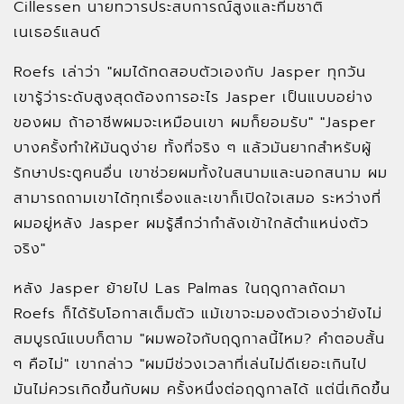
Cillessen นายทวารประสบการณ์สูงและทีมชาติ
เนเธอร์แลนด์
Roefs เล่าว่า "ผมได้ทดสอบตัวเองกับ Jasper ทุกวัน
เขารู้ว่าระดับสูงสุดต้องการอะไร Jasper เป็นแบบอย่าง
ของผม ถ้าอาชีพผมจะเหมือนเขา ผมก็ยอมรับ" "Jasper
บางครั้งทำให้มันดูง่าย ทั้งที่จริง ๆ แล้วมันยากสำหรับผู้
รักษาประตูคนอื่น เขาช่วยผมทั้งในสนามและนอกสนาม ผม
สามารถถามเขาได้ทุกเรื่องและเขาก็เปิดใจเสมอ ระหว่างที่
ผมอยู่หลัง Jasper ผมรู้สึกว่ากำลังเข้าใกล้ตำแหน่งตัว
จริง"
หลัง Jasper ย้ายไป Las Palmas ในฤดูกาลถัดมา
Roefs ก็ได้รับโอกาสเต็มตัว แม้เขาจะมองตัวเองว่ายังไม่
สมบูรณ์แบบก็ตาม "ผมพอใจกับฤดูกาลนี้ไหม? คำตอบสั้น
ๆ คือไม่" เขากล่าว "ผมมีช่วงเวลาที่เล่นไม่ดีเยอะเกินไป
มันไม่ควรเกิดขึ้นกับผม ครั้งหนึ่งต่อฤดูกาลได้ แต่นี่เกิดขึ้น