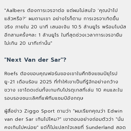
"Aalbers ต้องการเจรจาต่อ แต่ผมไม่สนใจ ‘คุณบ้าไป
แล้วหรือ?’ ผมถามเขา อย่างไรก็ตาม การเจรจาเกิดขึ้น
จริง ภายใน 20 นาที เสนอเงิน 10.5 ล้านยูโร พร้อมโบนัส
อีกสามครั้งๆละ 1 ล้านยูโร ในที่สุดช่วงเวลาการเจรจายืม
ไม่เกิน 20 นาทีเท่านั้น"
"Next Van der Sar"?
Roefs ต้องขอบคุณฟอร์มของเขาในศึกชิงแชมป์ยุโรป
ยู-21 เดือนร้อน 2025 ที่ทำให้เขาเป็นที่รู้จักอย่างกว้าง
ขวาง เขาโดดเด่นทั้งเกมกับโปรตุเกสที่เล่น 10 คนและใน
รอบรองชนะเลิศที่แพ้ทีมแชมป์อังกฤษ
ผู้สื่อข่าว Ziggo Sport ถามว่า "ผมเรียกคุณว่า Edwin
van der Sar เกินไปไหม?" เขาตอบอย่างถ่อมตัวว่า "นั่น
คงเกินไปหน่อย" แต่ก็ไม่แปลกใจเลยที่ Sunderland สอด