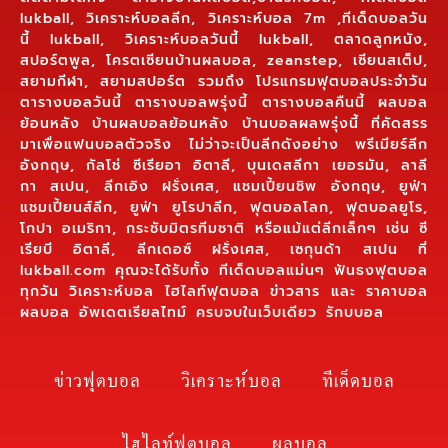
lukball, วิเคราะห์บอลลีก, วิเคราะห์บอล 7m ,ทีเด็ดบอลวัน
นี้ lukball, วิเคราะห์บอลวันนี้ lukball, ตลาดลูกหนัง,
สปอร์ตพูล, โครตเซียนบ้านผลบอล, zeanstep, เซียนสเต็ป,
สยามกีฬา, สยามสปอร์ต รวมถึง โปรแกรมฟุตบอลประจำวัน
ตารางบอลวันนี้ ตารางบอลพรุ่งนี้ ตารางบอลคืนนี้ ผลบอล
ย้อนหลัง บ้านผลบอลย้อนหลัง บ้านบอลผลพรุ่งนี้ ที่คัดสรร
มาเพื่อแฟนบอลตัวจริง ไม่ว่าจะเป็นลีกดังอย่าง พรีเมียร์ลีก
อังกฤษ, กัลโช่ ซีเรียอา อิตาลี, บุนเดสลีกา เยอรมัน, ลาลี
กา สเปน, ลีกเอิง ฝรั่งเศส, แชมเปี้ยนชิพ อังกฤษ, ยูฟ่า
แชมเปี้ยนส์ลีก, ยูฟ่า ยูโรปาลีก, ฟุตบอลโลก, ฟุตบอลยูโร,
โกปา อเมริกา, กระชับมิตรทีมชาติ หรือแม้แต่ลีกเล็กๆ เช่น ซี
เรียบี อิตาลี, ลีกเดอซ์ ฝรั่งเศส, เซกุนด้า สเปน ที่
lukball.com คุณจะได้รับทั้ง ทีเด็ดบอลแม่นๆ ฟันธงฟุตบอล
ทุกวัน วิเคราะห์บอล ไฮไลท์ฟุตบอล ข่าวสาร และ ราคาบอล
ผลบอล อัพเดตเรียลไทม์ ครบจบในเว็บเดียว รักบบอล
ข่าวฟุตบอล
วิเคราะห์บอล
ทีเด็ดบอล
ไฮไลท์ฟุตบอล
ผลบอล