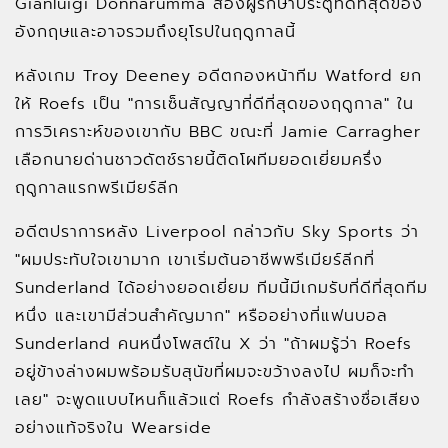
Gianluigi Donnarumma สองผู้รักษาประตูที่ดีที่สุดของ
อังกฤษและอาจรวมถึงยุโรปในฤดูกาลนี้
หลังเกม Troy Deeney อดีตกองหน้าทีม Watford ยก
ให้ Roefs เป็น "การเซ็นสัญญาที่ดีที่สุดของฤดูกาล" ใน
การวิเคราะห์ของเขากับ BBC ขณะที่ Jamie Carragher
เลือกนายด่านชาวดัตช์รายนี้ติดโผทีมยอดเยี่ยมครึ่ง
ฤดูกาลแรกพรีเมียร์ลีก
อดีตปราการหลัง Liverpool กล่าวกับ Sky Sports ว่า
"ผมประทับใจเขามาก เขาเริ่มต้นอาชีพพรีเมียร์ลีกที่
Sunderland ได้อย่างยอดเยี่ยม ทีมนี้มีเกมรับที่ดีที่สุดทีม
หนึ่ง และเขามีส่วนสำคัญมาก" หรืออย่างที่แฟนบอล
Sunderland คนหนึ่งโพสต์ใน X ว่า "ถ้าผมรู้ว่า Roefs
อยู่ข้างล่างผมพร้อมรับสุนัขที่ผมจะขว้างลงไป ผมก็จะทำ
เลย" จะพูดแบบไหนก็แล้วแต่ Roefs กำลังสร้างชื่อเสียง
อย่างแท้จริงใน Wearside