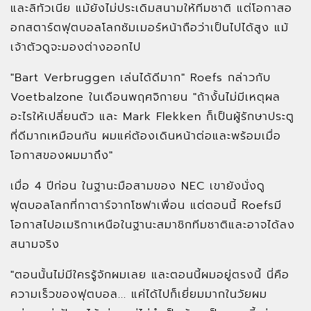
และลิทัวเนีย แม้ยังไม่ประเดิมสนามให้ทีมชาติ แต่โอกาสอ
อกสตาร์ตฟุตบอลโลกซัมเมอร์หน้าถือว่าเป็นไปได้สูง แม้
เจ้าตัวดูจะมองต่างออกไป
"Bart Verbruggen เล่นได้ดีมาก" Roefs กล่าวกับ
Voetbalzone ในเดือนพฤศจิกายน "ถ้างั้นไม่มีเหตุผล
อะไรให้เปลี่ยนตัว และ Mark Flekken ก็เป็นผู้รักษาประตู
ที่ดีมากเหมือนกัน ผมแค่ต้องเดินหน้าต่อและพร้อมเมื่อ
โอกาสของผมมาถึง"
เมื่อ 4 ปีก่อน ในฐานะมือสามของ NEC เขายังนั่งดู
ฟุตบอลโลกที่กาตาร์จากโซฟาเพื่อน แต่ตอนนี้ Roefsมี
โอกาสไปอเมริกาเหนือในฐานะสมาชิกทีมชาติและอาจได้ลง
สนามจริง
"ตอนนั้นไม่มีใครรู้จักผมเลย และตอนนี้ผมอยู่ตรงนี้ นี่คือ
ความเร็วของฟุตบอล... แค่ได้ไปก็เยี่ยมมากในวัยผม