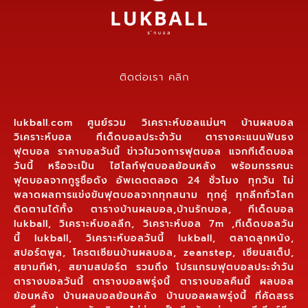
ติดต่อเรา คลิก
lukball.com ศูนย์รวม วิเคราะห์บอลแม่นๆ บ้านผลบอล
วิเคราะห์บอล ทีเด็ดบอลประจำวัน ตารางคะแนนฟันธง
ฟุตบอล ราคาบอลวันนี้ ข่าวในวงการฟุตบอล แจกทีเด็ดบอล
วันนี้ หรือจะเป็น ไฮไลท์ฟุตบอลย้อนหลัง พร้อมทรรศนะ
ฟุตบอลจากกูรูชื่อดัง อัพเดตตลอด 24 ชั่วโมง ทุกวัน ไม่
พลาดผลการแข่งขันฟุตบอลจากทุกสนาม ทุกคู่ ทุกลีกทั่วโลก
ติดตามได้ทั้ง ตารางบ้านผลบอล,บ้านรักบอล, ทีเด็ดบอล
lukball, วิเคราะห์บอลลีก, วิเคราะห์บอล 7m ,ทีเด็ดบอลวัน
นี้ lukball, วิเคราะห์บอลวันนี้ lukball, ตลาดลูกหนัง,
สปอร์ตพูล, โครตเซียนบ้านผลบอล, zeanstep, เซียนสเต็ป,
สยามกีฬา, สยามสปอร์ต รวมถึง โปรแกรมฟุตบอลประจำวัน
ตารางบอลวันนี้ ตารางบอลพรุ่งนี้ ตารางบอลคืนนี้ ผลบอล
ย้อนหลัง บ้านผลบอลย้อนหลัง บ้านบอลผลพรุ่งนี้ ที่คัดสรร