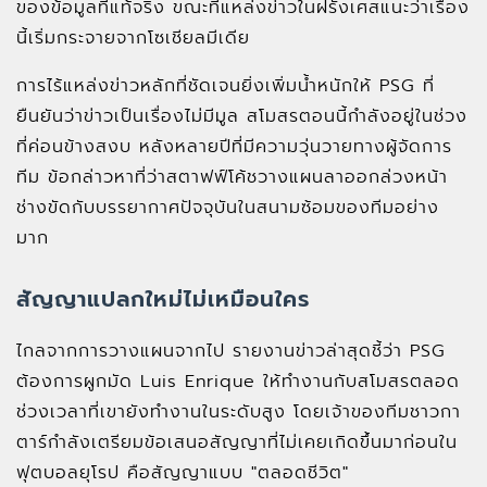
ของข้อมูลที่แท้จริง ขณะที่แหล่งข่าวในฝรั่งเศสแนะว่าเรื่อง
นี้เริ่มกระจายจากโซเชียลมีเดีย
การไร้แหล่งข่าวหลักที่ชัดเจนยิ่งเพิ่มน้ำหนักให้ PSG ที่
ยืนยันว่าข่าวเป็นเรื่องไม่มีมูล สโมสรตอนนี้กำลังอยู่ในช่วง
ที่ค่อนข้างสงบ หลังหลายปีที่มีความวุ่นวายทางผู้จัดการ
ทีม ข้อกล่าวหาที่ว่าสตาฟฟ์โค้ชวางแผนลาออกล่วงหน้า
ช่างขัดกับบรรยากาศปัจจุบันในสนามซ้อมของทีมอย่าง
มาก
สัญญาแปลกใหม่ไม่เหมือนใคร
ไกลจากการวางแผนจากไป รายงานข่าวล่าสุดชี้ว่า PSG
ต้องการผูกมัด Luis Enrique ให้ทำงานกับสโมสรตลอด
ช่วงเวลาที่เขายังทำงานในระดับสูง โดยเจ้าของทีมชาวกา
ตาร์กำลังเตรียมข้อเสนอสัญญาที่ไม่เคยเกิดขึ้นมาก่อนใน
ฟุตบอลยุโรป คือสัญญาแบบ "ตลอดชีวิต"