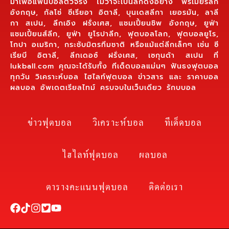
มาเพื่อแฟนบอลตัวจริง ไม่ว่าจะเป็นลีกดังอย่าง พรีเมียร์ลีก
อังกฤษ, กัลโช่ ซีเรียอา อิตาลี, บุนเดสลีกา เยอรมัน, ลาลี
กา สเปน, ลีกเอิง ฝรั่งเศส, แชมเปี้ยนชิพ อังกฤษ, ยูฟ่า
แชมเปี้ยนส์ลีก, ยูฟ่า ยูโรปาลีก, ฟุตบอลโลก, ฟุตบอลยูโร,
โกปา อเมริกา, กระชับมิตรทีมชาติ หรือแม้แต่ลีกเล็กๆ เช่น ซี
เรียบี อิตาลี, ลีกเดอซ์ ฝรั่งเศส, เซกุนด้า สเปน ที่
lukball.com คุณจะได้รับทั้ง ทีเด็ดบอลแม่นๆ ฟันธงฟุตบอล
ทุกวัน วิเคราะห์บอล ไฮไลท์ฟุตบอล ข่าวสาร และ ราคาบอล
ผลบอล อัพเดตเรียลไทม์ ครบจบในเว็บเดียว รักบบอล
ข่าวฟุตบอล
วิเคราะห์บอล
ทีเด็ดบอล
ไฮไลท์ฟุตบอล
ผลบอล
ตารางคะแนนฟุตบอล
ติดต่อเรา