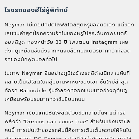
โรงรถของฮีโร่ผู้พิทักษ์
Neymar ไม่เคยปกปิดไลฟ์สไตล์สุดหรูของตัวเอง แต่ของ
เล่นชิ้นล่าสุดนี้ยกความรักในของหรูไปสู่ระดับภาพยนตร์
ฮอลลีวูด กองหน้าวัย 33 ปี โพสต์บน Instagram เผย
สิ่งที่ดูเหมือนซีนนึงจากหนังบล็อกบัสเตอร์มากกว่าที่จอด
รถของนักฟุตบอลทั่วไป
ในภาพ Neymar ยืนอย่างภูมิใจข้างรถสีดำสนิทสามคันที่
กลายเป็นไฮไลต์ในกลุ่มยานพาหนะของเขา ชิ้นใหม่ล่าสุด
คือรถ Batmobile รุ่นจำลองที่ออกแบบมาอย่างดุดันดู
เหมือนพร้อมรบมากกว่าขับขี่บนถนน
Neymar เขียนแคปชันโพสต์ด้วยข้อความสั้นๆ แต่ทรง
พลังว่า "Dreams can come true" สำหรับแข้งบราซิล
คนนี้ การเป็นเจ้าของรถคันนี้คือการเติมเต็มความใฝ่ฝันใน