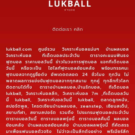
ติดต่อเรา คลิก
lukball.com ศูนย์รวม วิเคราะห์บอลแม่นๆ บ้านผลบอล
วิเคราะห์บอล ทีเด็ดบอลประจำวัน ตารางคะแนนฟันธง
ฟุตบอล ราคาบอลวันนี้ ข่าวในวงการฟุตบอล แจกทีเด็ดบอล
วันนี้ หรือจะเป็น ไฮไลท์ฟุตบอลย้อนหลัง พร้อมทรรศนะ
ฟุตบอลจากกูรูชื่อดัง อัพเดตตลอด 24 ชั่วโมง ทุกวัน ไม่
พลาดผลการแข่งขันฟุตบอลจากทุกสนาม ทุกคู่ ทุกลีกทั่วโลก
ติดตามได้ทั้ง ตารางบ้านผลบอล,บ้านรักบอล, ทีเด็ดบอล
lukball, วิเคราะห์บอลลีก, วิเคราะห์บอล 7m ,ทีเด็ดบอลวัน
นี้ lukball, วิเคราะห์บอลวันนี้ lukball, ตลาดลูกหนัง,
สปอร์ตพูล, โครตเซียนบ้านผลบอล, zeanstep, เซียนสเต็ป,
สยามกีฬา, สยามสปอร์ต รวมถึง โปรแกรมฟุตบอลประจำวัน
ตารางบอลวันนี้ ตารางบอลพรุ่งนี้ ตารางบอลคืนนี้ ผลบอล
ย้อนหลัง บ้านผลบอลย้อนหลัง บ้านบอลผลพรุ่งนี้ ที่คัดสรร
มาเพื่อแฟนบอลตัวจริง ไม่ว่าจะเป็นลีกดังอย่าง พรีเมียร์ลีก