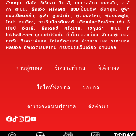
อังกฤษ, กัลโช่ ซีเรียอา อิตาลี, บุนเดสลีกา เยอรมัน, ลาลี
กา สเปน, ลีกเอิง ฝรั่งเศส, แชมเปี้ยนชิพ อังกฤษ, ยูฟ่า
แชมเปี้ยนส์ลีก, ยูฟ่า ยูโรปาลีก, ฟุตบอลโลก, ฟุตบอลยูโร,
โกปา อเมริกา, กระชับมิตรทีมชาติ หรือแม้แต่ลีกเล็กๆ เช่น ซี
เรียบี อิตาลี, ลีกเดอซ์ ฝรั่งเศส, เซกุนด้า สเปน ที่
lukball.com คุณจะได้รับทั้ง ทีเด็ดบอลแม่นๆ ฟันธงฟุตบอล
ทุกวัน วิเคราะห์บอล ไฮไลท์ฟุตบอล ข่าวสาร และ ราคาบอล
ผลบอล อัพเดตเรียลไทม์ ครบจบในเว็บเดียว รักบบอล
ข่าวฟุตบอล
วิเคราะห์บอล
ทีเด็ดบอล
ไฮไลท์ฟุตบอล
ผลบอล
ตารางคะแนนฟุตบอล
ติดต่อเรา