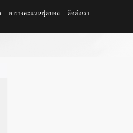
ล
ตารางคะแนนฟุตบอล
ติดต่อเรา