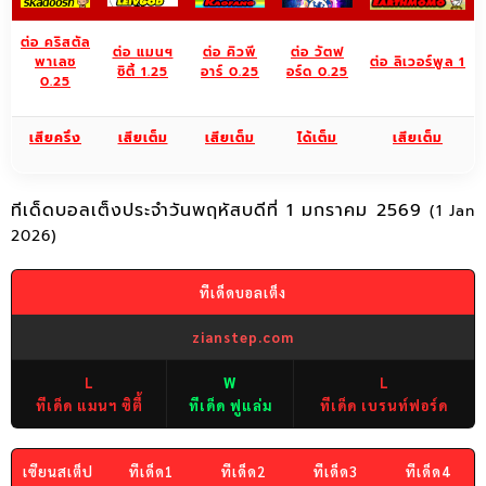
ต่อ คริสตัล
ต่อ แมนฯ
ต่อ คิวพี
ต่อ วัตฟ
พาเลซ
ต่อ ลิเวอร์พูล 1
ซิตี้ 1.25
อาร์ 0.25
อร์ด 0.25
0.25
เสียครึ่ง
เสียเต็ม
เสียเต็ม
ได้เต็ม
เสียเต็ม
ทีเด็ดบอลเต็งประจำวันพฤหัสบดีที่ 1 มกราคม 2569
(1 Jan
2026)
ทีเด็ดบอลเต็ง
zianstep.com
L
W
L
ทีเด็ด แมนฯ ซิตี้
ทีเด็ด ฟูแล่ม
ทีเด็ด เบรนท์ฟอร์ด
เซียนสเต็ป
ทีเด็ด1
ทีเด็ด2
ทีเด็ด3
ทีเด็ด4