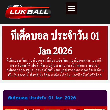
ตารางคะแนนฟุตบอล
ทีเด็ดบอล ประจำวัน 01
Jan 2026
ทีเด็ดบอล วิเคราะห์บอลวันนี้ก่อนแข่ง วิเคราะห์บอลสดครบทุกลีก
ดัง พร้อมสถิติ ฟอร์มทีม ตัวผู้เล่น และแนวโน้มผลการแข่งขัน
อัปเดตล่าสุด เหมาะสำหรับใช้เป็นข้อมูลประกอบการตัดสินใจก่อน
เชียร์บอลวันนี้ ทั้งพรีเมียร์ลีก ลาลีกา กัลโช่ และลีกชั้นนำทั่วโลก
ทีเด็ดบอล ประจำวัน 01 Jan 2026