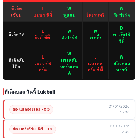
ทีเด็ด
L
W
L
W
เซียน
แมนฯ ซิตี้
ฟูแล่ม
โคเวนทรี
วัตฟอร์ด
D
L
W
W
ทีเด็ด7M
คาร์ดิฟฟ์
ฮัลล์ ซิตี้
สเปอร์ส
เรดดิ้ง
ซิตี้
W
L
L
W
ทีเด็ดล้ม
เพรสตัน
เบรนท์ฟ
แบรดฟ
สวินดอน
โต๊ะ
นอร์ทเอน
อร์ด
อร์ด ซิตี้
ทาวน์
ด์
ทีเด็ดบอล วันนี้ Lukball
01/01/2026
ต่อ แมคอาเธอร์ -0.5
15:00
01/01/2026
ต่อ นอร์เทิร์น ซิตี้ -0.5
22:00