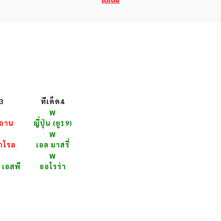
ได้เต็ม
)
ด3
ทีเด็ด4
W
สถาน
ญี่ปุ่น (ยู19)
W
าโรล
เอล มาสรี่
W
 เอสพี
ออโรร่า