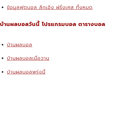
ข้อมูลฟุตบอล ลีกเอิง ฝรั่งเศส ทั้งหมด
บ้านผลบอลวันนี้ โปรแกรมบอล ตารางบอล
บ้านผลบอล
บ้านผลบอลเมื่อวาน
บ้านผลบอลพรุ่งนี้