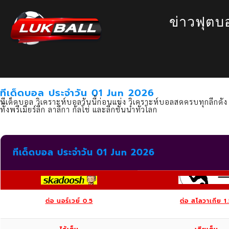
ข่าวฟุตบ
ทีเด็ดบอล ประจำวัน 01 Jun 2026
ทีเด็ดบอล วิเคราะห์บอลวันนี้ก่อนแข่ง วิเคราะห์บอลสดครบทุกลีกดัง
ทั้งพรีเมียร์ลีก ลาลีกา กัลโช่ และลีกชั้นนำทั่วโลก
ทีเด็ดบอล ประจำวัน 01 Jun 2026
ต่อ นอร์เวย์ 0.5
ต่อ สโลวาเกีย 1