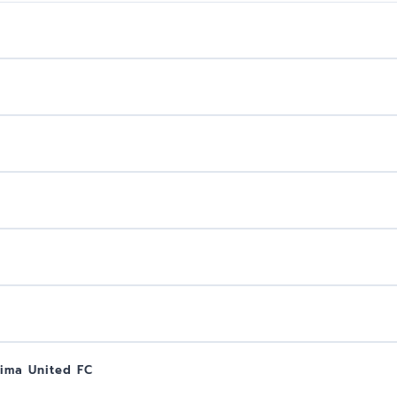
ima United FC