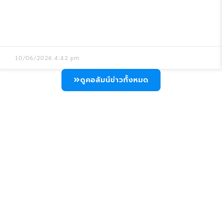
ไมเคิล โอลิซ ของบาเยิร์น มิวนิค พร้อมข้อ
เสนอ 150 ล้านยูโร
10/06/2026
4:42 pm
ดูคอลัมน์ข่าวทั้งหมด