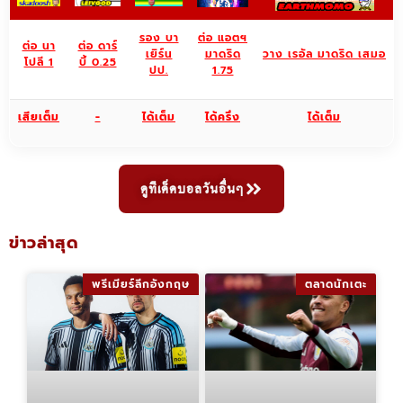
รอง บา
ต่อ แอตฯ
ต่อ นา
ต่อ ดาร์
เยิร์น
มาดริด
วาง เรอัล มาดริด เสมอ
โปลี 1
บี้ 0.25
ปป.
1.75
เสียเต็ม
-
ได้เต็ม
ได้ครึ่ง
ได้เต็ม
ดูทีเด็ดบอลวันอื่นๆ
ข่าวล่าสุด
พรีเมียร์ลีกอังกฤษ
ตลาดนักเตะ