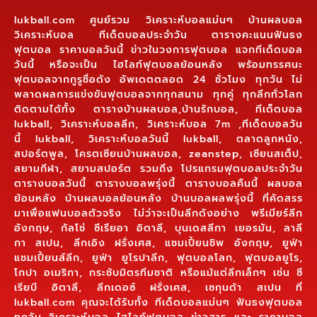
lukball.com ศูนย์รวม วิเคราะห์บอลแม่นๆ บ้านผลบอล
วิเคราะห์บอล ทีเด็ดบอลประจำวัน ตารางคะแนนฟันธง
ฟุตบอล ราคาบอลวันนี้ ข่าวในวงการฟุตบอล แจกทีเด็ดบอล
วันนี้ หรือจะเป็น ไฮไลท์ฟุตบอลย้อนหลัง พร้อมทรรศนะ
ฟุตบอลจากกูรูชื่อดัง อัพเดตตลอด 24 ชั่วโมง ทุกวัน ไม่
พลาดผลการแข่งขันฟุตบอลจากทุกสนาม ทุกคู่ ทุกลีกทั่วโลก
ติดตามได้ทั้ง ตารางบ้านผลบอล,บ้านรักบอล, ทีเด็ดบอล
lukball, วิเคราะห์บอลลีก, วิเคราะห์บอล 7m ,ทีเด็ดบอลวัน
นี้ lukball, วิเคราะห์บอลวันนี้ lukball, ตลาดลูกหนัง,
สปอร์ตพูล, โครตเซียนบ้านผลบอล, zeanstep, เซียนสเต็ป,
สยามกีฬา, สยามสปอร์ต รวมถึง โปรแกรมฟุตบอลประจำวัน
ตารางบอลวันนี้ ตารางบอลพรุ่งนี้ ตารางบอลคืนนี้ ผลบอล
ย้อนหลัง บ้านผลบอลย้อนหลัง บ้านบอลผลพรุ่งนี้ ที่คัดสรร
มาเพื่อแฟนบอลตัวจริง ไม่ว่าจะเป็นลีกดังอย่าง พรีเมียร์ลีก
อังกฤษ, กัลโช่ ซีเรียอา อิตาลี, บุนเดสลีกา เยอรมัน, ลาลี
กา สเปน, ลีกเอิง ฝรั่งเศส, แชมเปี้ยนชิพ อังกฤษ, ยูฟ่า
แชมเปี้ยนส์ลีก, ยูฟ่า ยูโรปาลีก, ฟุตบอลโลก, ฟุตบอลยูโร,
โกปา อเมริกา, กระชับมิตรทีมชาติ หรือแม้แต่ลีกเล็กๆ เช่น ซี
เรียบี อิตาลี, ลีกเดอซ์ ฝรั่งเศส, เซกุนด้า สเปน ที่
lukball.com คุณจะได้รับทั้ง ทีเด็ดบอลแม่นๆ ฟันธงฟุตบอล