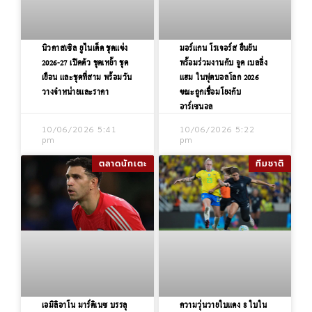
นิวคาสเซิล ยูไนเต็ด ชุดแข่ง
มอร์แกน โรเจอร์ส ยืนยัน
2026-27 เปิดตัว ชุดเหย้า ชุด
พร้อมร่วมงานกับ จูด เบลลิ่ง
เยือน และชุดที่สาม พร้อมวัน
แฮม ในฟุตบอลโลก 2026
วางจำหน่ายและราคา
ขณะถูกเชื่อมโยงกับ
อาร์เซนอล
10/06/2026
5:41
10/06/2026
5:22
pm
pm
ตลาดนักเตะ
ทีมชาติ
เอมิลิอาโน มาร์ติเนซ บรรลุ
ความวุ่นวายใบแดง 8 ใบใน