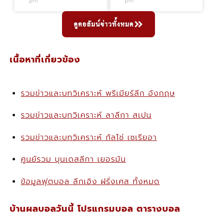
ดูคอลัมน์ข่าวทั้งหมด
เนื้อหาที่เกี่ยวข้อง
รวมข่าวและบทวิเคราะห์ พรีเมียร์ลีก อังกฤษ
รวมข่าวและบทวิเคราะห์ ลาลีกา สเปน
รวมข่าวและบทวิเคราะห์ กัลโช่ เซเรียอา
ศูนย์รวม บุนเดสลีกา เยอรมัน
ข้อมูลฟุตบอล ลีกเอิง ฝรั่งเศส ทั้งหมด
บ้านผลบอลวันนี้ โปรแกรมบอล ตารางบอล