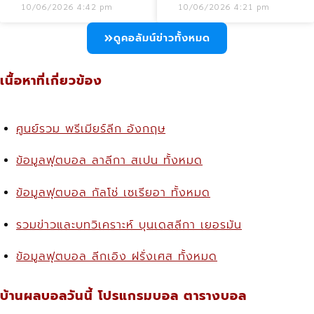
10/06/2026
4:42 pm
10/06/2026
4:21 pm
ดูคอลัมน์ข่าวทั้งหมด
เนื้อหาที่เกี่ยวข้อง
ศูนย์รวม พรีเมียร์ลีก อังกฤษ
ข้อมูลฟุตบอล ลาลีกา สเปน ทั้งหมด
ข้อมูลฟุตบอล กัลโช่ เซเรียอา ทั้งหมด
รวมข่าวและบทวิเคราะห์ บุนเดสลีกา เยอรมัน
ข้อมูลฟุตบอล ลีกเอิง ฝรั่งเศส ทั้งหมด
บ้านผลบอลวันนี้ โปรแกรมบอล ตารางบอล