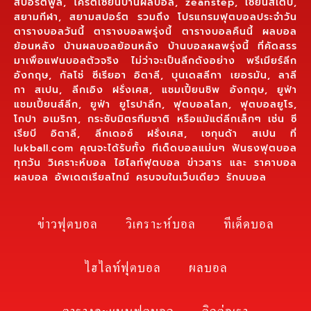
สปอร์ตพูล, โครตเซียนบ้านผลบอล, zeanstep, เซียนสเต็ป,
สยามกีฬา, สยามสปอร์ต รวมถึง โปรแกรมฟุตบอลประจำวัน
ตารางบอลวันนี้ ตารางบอลพรุ่งนี้ ตารางบอลคืนนี้ ผลบอล
ย้อนหลัง บ้านผลบอลย้อนหลัง บ้านบอลผลพรุ่งนี้ ที่คัดสรร
มาเพื่อแฟนบอลตัวจริง ไม่ว่าจะเป็นลีกดังอย่าง พรีเมียร์ลีก
อังกฤษ, กัลโช่ ซีเรียอา อิตาลี, บุนเดสลีกา เยอรมัน, ลาลี
กา สเปน, ลีกเอิง ฝรั่งเศส, แชมเปี้ยนชิพ อังกฤษ, ยูฟ่า
แชมเปี้ยนส์ลีก, ยูฟ่า ยูโรปาลีก, ฟุตบอลโลก, ฟุตบอลยูโร,
โกปา อเมริกา, กระชับมิตรทีมชาติ หรือแม้แต่ลีกเล็กๆ เช่น ซี
เรียบี อิตาลี, ลีกเดอซ์ ฝรั่งเศส, เซกุนด้า สเปน ที่
lukball.com คุณจะได้รับทั้ง ทีเด็ดบอลแม่นๆ ฟันธงฟุตบอล
ทุกวัน วิเคราะห์บอล ไฮไลท์ฟุตบอล ข่าวสาร และ ราคาบอล
ผลบอล อัพเดตเรียลไทม์ ครบจบในเว็บเดียว รักบบอล
ข่าวฟุตบอล
วิเคราะห์บอล
ทีเด็ดบอล
ไฮไลท์ฟุตบอล
ผลบอล