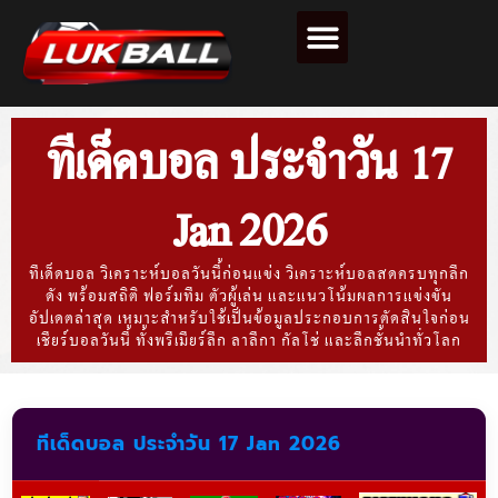
ตารางคะแนนฟุตบอล
ทีเด็ดบอล ประจำวัน 17
Jan 2026
ทีเด็ดบอล วิเคราะห์บอลวันนี้ก่อนแข่ง วิเคราะห์บอลสดครบทุกลีก
ดัง พร้อมสถิติ ฟอร์มทีม ตัวผู้เล่น และแนวโน้มผลการแข่งขัน
อัปเดตล่าสุด เหมาะสำหรับใช้เป็นข้อมูลประกอบการตัดสินใจก่อน
เชียร์บอลวันนี้ ทั้งพรีเมียร์ลีก ลาลีกา กัลโช่ และลีกชั้นนำทั่วโลก
ทีเด็ดบอล ประจำวัน 17 Jan 2026