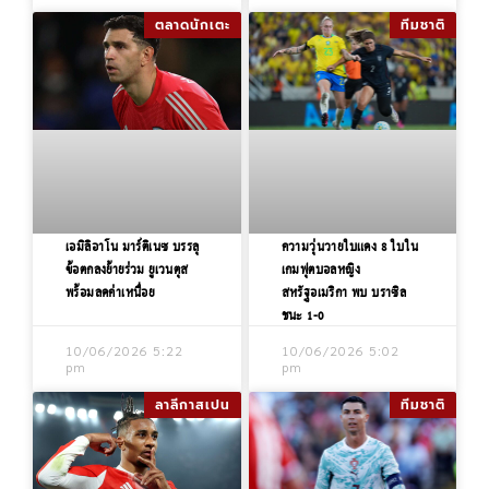
ตลาดนักเตะ
ทีมชาติ
เอมิลิอาโน มาร์ติเนซ บรรลุ
ความวุ่นวายใบแดง 8 ใบใน
ข้อตกลงย้ายร่วม ยูเวนตุส
เกมฟุตบอลหญิง
พร้อมลดค่าเหนื่อย
สหรัฐอเมริกา พบ บราซิล
ชนะ 1-0
10/06/2026
5:22
10/06/2026
5:02
pm
pm
ลาลีกาสเปน
ทีมชาติ