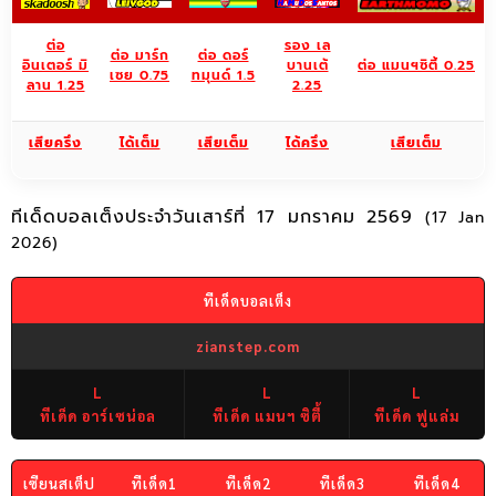
ต่อ
รอง เล
ต่อ มาร์ก
ต่อ ดอร์
อินเตอร์ มิ
บานเต้
ต่อ แมนฯซิตี้ 0.25
เซย 0.75
ทมุนด์ 1.5
ลาน 1.25
2.25
เสียครึ่ง
ได้เต็ม
เสียเต็ม
ได้ครึ่ง
เสียเต็ม
ทีเด็ดบอลเต็งประจำวันเสาร์ที่ 17 มกราคม 2569
(17 Jan
2026)
ทีเด็ดบอลเต็ง
zianstep.com
L
L
L
ทีเด็ด อาร์เซน่อล
ทีเด็ด แมนฯ ซิตี้
ทีเด็ด ฟูแล่ม
เซียนสเต็ป
ทีเด็ด1
ทีเด็ด2
ทีเด็ด3
ทีเด็ด4