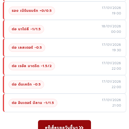
17/01/2026
รอง เนิร์นแบร์ก +0/0.5
19:00
18/01/2026
ต่อ นาโปลี -1/1.5
00:00
17/01/2026
ต่อ เลสเตอร์ -0.5
19:30
17/01/2026
ต่อ เรอัล มาดริด -1.5/2
22:00
17/01/2026
ต่อ ดันเคร์ก -0.5
22:00
17/01/2026
ต่อ อินเตอร์ มิลาน -1/1.5
21:00
ดูทีเด็ดบอลวันอื่นๆ