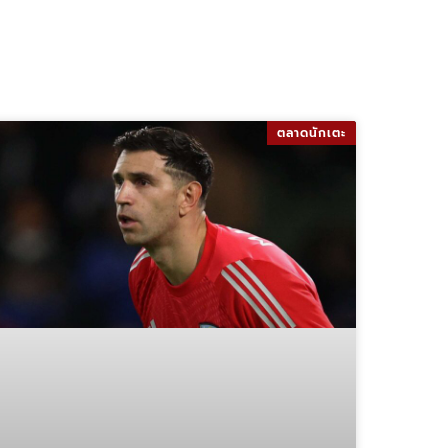
ตลาดนักเตะ