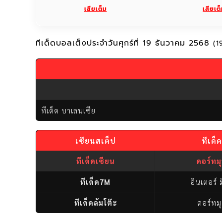
เสียเต็ม
เสียเต
ทีเด็ดบอลเต็งประจำวันศุกร์ที่ 19 ธันวาคม 2568
(1
ทีเด็ด บาเลนเซีย
เซียนสเต็ป
ทีเด็
ทีเด็ดเซียน
ดอร์ทมุ
ทีเด็ด7M
อินเตอร์ 
ทีเด็ดล้มโต๊ะ
ดอร์ทมุ