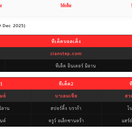
็ม
ได้เต็ม
9 Dec 2025)
ทีเด็ดบอลเต็ง
zianstep.com
ทีเด็ด อินเตอร์ มิลาน
ด1
ทีเด็ด2
ท
นด์
บาเลนเซีย
สวอ
มิลาน
สปอร์ติ้ง บราก้า
โบ
นด์
ครูว์ อเล็กซานดร้า
แฮร์ธ