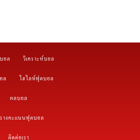
ตบอล
วิเคราะห์บอล
บอล
ไฮไลท์ฟุตบอล
ผลบอล
รางคะแนนฟุตบอล
ติดต่อเรา