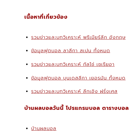
เนื้อหาที่เกี่ยวข้อง
รวมข่าวและบทวิเคราะห์ พรีเมียร์ลีก อังกฤษ
ข้อมูลฟุตบอล ลาลีกา สเปน ทั้งหมด
รวมข่าวและบทวิเคราะห์ กัลโช่ เซเรียอา
ข้อมูลฟุตบอล บุนเดสลีกา เยอรมัน ทั้งหมด
รวมข่าวและบทวิเคราะห์ ลีกเอิง ฝรั่งเศส
บ้านผลบอลวันนี้ โปรแกรมบอล ตารางบอล
บ้านผลบอล