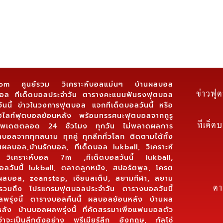
.com ศูนย์รวม วิเคราะห์บอลแม่นๆ บ้านผลบอล
ข่าวฟุ
์บอล ทีเด็ดบอลประจำวัน ตารางคะแนนฟันธงฟุตบอล
ันนี้ ข่าวในวงการฟุตบอล แจกทีเด็ดบอลวันนี้ หรือ
ฮไลท์ฟุตบอลย้อนหลัง พร้อมทรรศนะฟุตบอลจากกูรู
ทีเด็ด
 อัพเดตตลอด 24 ชั่วโมง ทุกวัน ไม่พลาดผลการ
ตบอลจากทุกสนาม ทุกคู่ ทุกลีกทั่วโลก ติดตามได้ทั้ง
นผลบอล,บ้านรักบอล, ทีเด็ดบอล lukball, วิเคราะห์
 วิเคราะห์บอล 7m ,ทีเด็ดบอลวันนี้ lukball,
์บอลวันนี้ lukball, ตลาดลูกหนัง, สปอร์ตพูล, โครต
นผลบอล, zeanstep, เซียนสเต็ป, สยามกีฬา, สยาม
ตา
รวมถึง โปรแกรมฟุตบอลประจำวัน ตารางบอลวันนี้
พรุ่งนี้ ตารางบอลคืนนี้ ผลบอลย้อนหลัง บ้านผล
ลัง บ้านบอลผลพรุ่งนี้ ที่คัดสรรมาเพื่อแฟนบอลตัว
ว่าจะเป็นลีกดังอย่าง พรีเมียร์ลีก อังกฤษ, กัลโช่