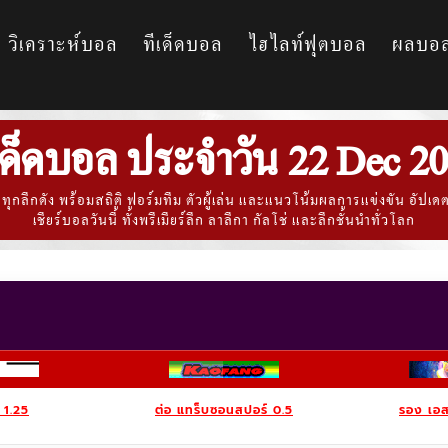
วิเคราะห์บอล
ทีเด็ดบอล
ไฮไลท์ฟุตบอล
ผลบอ
เด็ดบอล ประจำวัน 22 Dec 2
ทุกลีกดัง พร้อมสถิติ ฟอร์มทีม ตัวผู้เล่น และแนวโน้มผลการแข่งขัน อัป
เชียร์บอลวันนี้ ทั้งพรีเมียร์ลีก ลาลีกา กัลโช่ และลีกชั้นนำทั่วโลก
้ 1.25
ต่อ แทร็บซอนสปอร์ 0.5
รอง เอส