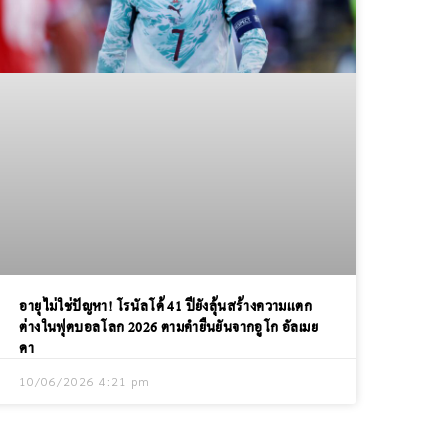
อายุไม่ใช่ปัญหา! โรนัลโด้ 41 ปียังลุ้นสร้างความแตก
ต่างในฟุตบอลโลก 2026 ตามคำยืนยันจากอูโก อัลเมย
ดา
10/06/2026
4:21 pm