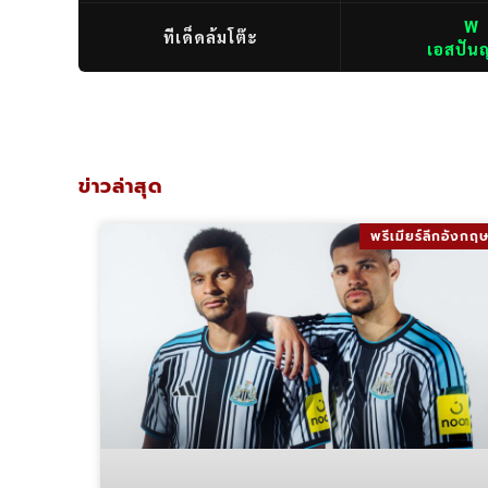
W
ทีเด็ดล้มโต๊ะ
เอสปัน
ข่าวล่าสุด
พรีเมียร์ลีกอังกฤ