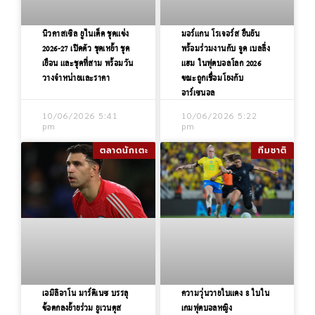
นิวคาสเซิล ยูไนเต็ด ชุดแข่ง
มอร์แกน โรเจอร์ส ยืนยัน
2026-27 เปิดตัว ชุดเหย้า ชุด
พร้อมร่วมงานกับ จูด เบลลิ่ง
เยือน และชุดที่สาม พร้อมวัน
แฮม ในฟุตบอลโลก 2026
วางจำหน่ายและราคา
ขณะถูกเชื่อมโยงกับ
อาร์เซนอล
10/06/2026
5:41
10/06/2026
5:22
pm
pm
ตลาดนักเตะ
ทีมชาติ
เอมิลิอาโน มาร์ติเนซ บรรลุ
ความวุ่นวายใบแดง 8 ใบใน
ข้อตกลงย้ายร่วม ยูเวนตุส
เกมฟุตบอลหญิง