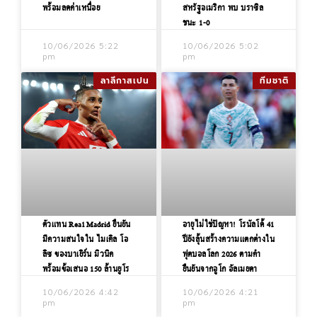
พร้อมลดค่าเหนื่อย
สหรัฐอเมริกา พบ บราซิล
ชนะ 1-0
10/06/2026
5:22
10/06/2026
5:02
pm
pm
ลาลีกาสเปน
ทีมชาติ
ตัวแทน Real Madrid ยืนยัน
อายุไม่ใช่ปัญหา! โรนัลโด้ 41
มีความสนใจใน ไมเคิล โอ
ปียังลุ้นสร้างความแตกต่างใน
ลิซ ของบาเยิร์น มิวนิค
ฟุตบอลโลก 2026 ตามคำ
พร้อมข้อเสนอ 150 ล้านยูโร
ยืนยันจากอูโก อัลเมยดา
10/06/2026
4:42
10/06/2026
4:21
pm
pm