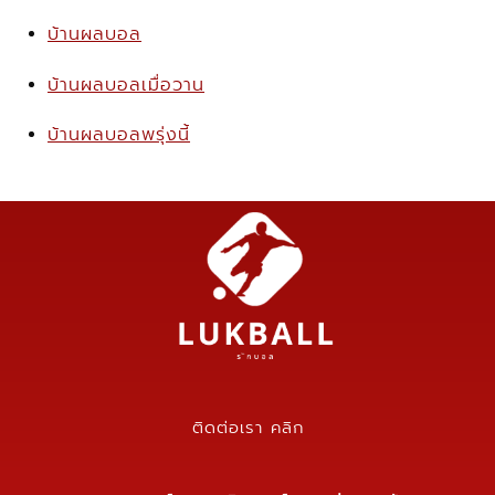
บ้านผลบอล
บ้านผลบอลเมื่อวาน
บ้านผลบอลพรุ่งนี้
ติดต่อเรา คลิก