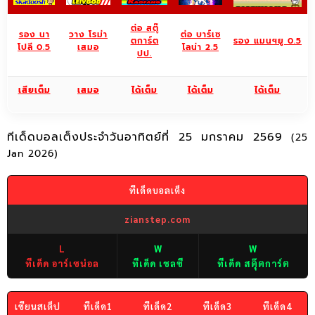
ต่อ สตุ๊
รอง นา
วาง โรม่า
ต่อ บาร์เซ
ตการ์ต
รอง แมนฯยู 0.5
โปลี 0.5
เสมอ
โลน่า 2.5
ปป.
เสียเต็ม
เสมอ
ได้เต็ม
ได้เต็ม
ได้เต็ม
ทีเด็ดบอลเต็งประจำวันอาทิตย์ที่ 25 มกราคม 2569
(25
Jan 2026)
ทีเด็ดบอลเต็ง
zianstep.com
L
W
W
ทีเด็ด อาร์เซน่อล
ทีเด็ด เชลซี
ทีเด็ด สตุ๊ตการ์ต
เซียนสเต็ป
ทีเด็ด1
ทีเด็ด2
ทีเด็ด3
ทีเด็ด4