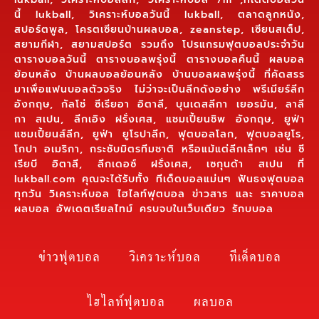
นี้ lukball, วิเคราะห์บอลวันนี้ lukball, ตลาดลูกหนัง,
สปอร์ตพูล, โครตเซียนบ้านผลบอล, zeanstep, เซียนสเต็ป,
สยามกีฬา, สยามสปอร์ต รวมถึง โปรแกรมฟุตบอลประจำวัน
ตารางบอลวันนี้ ตารางบอลพรุ่งนี้ ตารางบอลคืนนี้ ผลบอล
ย้อนหลัง บ้านผลบอลย้อนหลัง บ้านบอลผลพรุ่งนี้ ที่คัดสรร
มาเพื่อแฟนบอลตัวจริง ไม่ว่าจะเป็นลีกดังอย่าง พรีเมียร์ลีก
อังกฤษ, กัลโช่ ซีเรียอา อิตาลี, บุนเดสลีกา เยอรมัน, ลาลี
กา สเปน, ลีกเอิง ฝรั่งเศส, แชมเปี้ยนชิพ อังกฤษ, ยูฟ่า
แชมเปี้ยนส์ลีก, ยูฟ่า ยูโรปาลีก, ฟุตบอลโลก, ฟุตบอลยูโร,
โกปา อเมริกา, กระชับมิตรทีมชาติ หรือแม้แต่ลีกเล็กๆ เช่น ซี
เรียบี อิตาลี, ลีกเดอซ์ ฝรั่งเศส, เซกุนด้า สเปน ที่
lukball.com คุณจะได้รับทั้ง ทีเด็ดบอลแม่นๆ ฟันธงฟุตบอล
ทุกวัน วิเคราะห์บอล ไฮไลท์ฟุตบอล ข่าวสาร และ ราคาบอล
ผลบอล อัพเดตเรียลไทม์ ครบจบในเว็บเดียว รักบบอล
ข่าวฟุตบอล
วิเคราะห์บอล
ทีเด็ดบอล
ไฮไลท์ฟุตบอล
ผลบอล