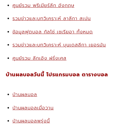
ศูนย์รวม พรีเมียร์ลีก อังกฤษ
รวมข่าวและบทวิเคราะห์ ลาลีกา สเปน
ข้อมูลฟุตบอล กัลโช่ เซเรียอา ทั้งหมด
รวมข่าวและบทวิเคราะห์ บุนเดสลีกา เยอรมัน
ศูนย์รวม ลีกเอิง ฝรั่งเศส
บ้านผลบอลวันนี้ โปรแกรมบอล ตารางบอล
บ้านผลบอล
บ้านผลบอลเมื่อวาน
บ้านผลบอลพรุ่งนี้