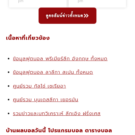
pm
pm
ดูคอลัมน์ข่าวทั้งหมด
เนื้อหาที่เกี่ยวข้อง
ข้อมูลฟุตบอล พรีเมียร์ลีก อังกฤษ ทั้งหมด
ข้อมูลฟุตบอล ลาลีกา สเปน ทั้งหมด
ศูนย์รวม กัลโช่ เซเรียอา
ศูนย์รวม บุนเดสลีกา เยอรมัน
รวมข่าวและบทวิเคราะห์ ลีกเอิง ฝรั่งเศส
บ้านผลบอลวันนี้ โปรแกรมบอล ตารางบอล