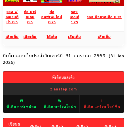
รอง ฟิ
ต่อ มาร์
ต่อ
รอง
ออเรนติ
กเซย
ฮอฟเฟ่นไฮม์
เอลเช่
รอง นิวคาสเซิ่ล 0.75
น่า 0.5
0.5
0.75
1.25
เสียเต็ม
เสียเต็ม
ได้เต็ม
เสียเต็ม
เสียเต็ม
ทีเด็ดบอลเต็งประจำวันเสาร์ที่ 31 มกราคม 2569
(31 Jan
2026)
ทีเด็ดบอลเต็ง
zianstep.com
W
W
L
ทีเด็ด อาร์เซน่อล
ทีเด็ด บาร์เซโลน่า
ทีเด็ด แอร์เบ ไลป์ซิก
เซียนส
ทีเด็ด1
ทีเด็ด2
ทีเด็ด3
ทีเด็ด4