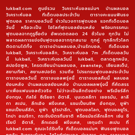
lukball.com ศูนย์รวม วิเคราะห์บอลแม่นๆ บ้านผลบอล
วิเคราะห์บอล ทีเด็ดบอลประจำวัน ตารางคะแนนฟันธง
ฟุตบอล ราคาบอลวันนี้ ข่าวในวงการฟุตบอล แจกทีเด็ดบอล
วันนี้ หรือจะเป็น ไฮไลท์ฟุตบอลย้อนหลัง พร้อมทรรศนะ
ฟุตบอลจากกูรูชื่อดัง อัพเดตตลอด 24 ชั่วโมง ทุกวัน ไม่
พลาดผลการแข่งขันฟุตบอลจากทุกสนาม ทุกคู่ ทุกลีกทั่วโลก
ติดตามได้ทั้ง ตารางบ้านผลบอล,บ้านรักบอล, ทีเด็ดบอล
lukball, วิเคราะห์บอลลีก, วิเคราะห์บอล 7m ,ทีเด็ดบอลวัน
นี้ lukball, วิเคราะห์บอลวันนี้ lukball, ตลาดลูกหนัง,
สปอร์ตพูล, โครตเซียนบ้านผลบอล, zeanstep, เซียนสเต็ป,
สยามกีฬา, สยามสปอร์ต รวมถึง โปรแกรมฟุตบอลประจำวัน
ตารางบอลวันนี้ ตารางบอลพรุ่งนี้ ตารางบอลคืนนี้ ผลบอล
ย้อนหลัง บ้านผลบอลย้อนหลัง บ้านบอลผลพรุ่งนี้ ที่คัดสรร
มาเพื่อแฟนบอลตัวจริง ไม่ว่าจะเป็นลีกดังอย่าง พรีเมียร์ลีก
อังกฤษ, กัลโช่ ซีเรียอา อิตาลี, บุนเดสลีกา เยอรมัน, ลาลี
กา สเปน, ลีกเอิง ฝรั่งเศส, แชมเปี้ยนชิพ อังกฤษ, ยูฟ่า
แชมเปี้ยนส์ลีก, ยูฟ่า ยูโรปาลีก, ฟุตบอลโลก, ฟุตบอลยูโร,
โกปา อเมริกา, กระชับมิตรทีมชาติ หรือแม้แต่ลีกเล็กๆ เช่น ซี
เรียบี อิตาลี, ลีกเดอซ์ ฝรั่งเศส, เซกุนด้า สเปน ที่
lukball.com คุณจะได้รับทั้ง ทีเด็ดบอลแม่นๆ ฟันธงฟุตบอล