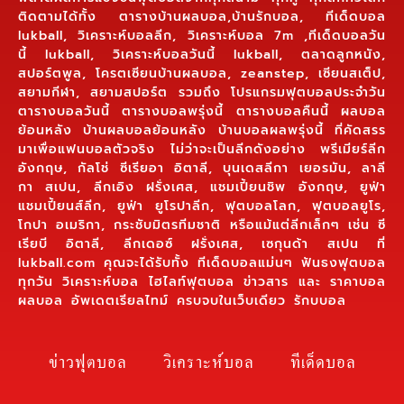
ติดตามได้ทั้ง ตารางบ้านผลบอล,บ้านรักบอล, ทีเด็ดบอล
lukball, วิเคราะห์บอลลีก, วิเคราะห์บอล 7m ,ทีเด็ดบอลวัน
นี้ lukball, วิเคราะห์บอลวันนี้ lukball, ตลาดลูกหนัง,
สปอร์ตพูล, โครตเซียนบ้านผลบอล, zeanstep, เซียนสเต็ป,
สยามกีฬา, สยามสปอร์ต รวมถึง โปรแกรมฟุตบอลประจำวัน
ตารางบอลวันนี้ ตารางบอลพรุ่งนี้ ตารางบอลคืนนี้ ผลบอล
ย้อนหลัง บ้านผลบอลย้อนหลัง บ้านบอลผลพรุ่งนี้ ที่คัดสรร
มาเพื่อแฟนบอลตัวจริง ไม่ว่าจะเป็นลีกดังอย่าง พรีเมียร์ลีก
อังกฤษ, กัลโช่ ซีเรียอา อิตาลี, บุนเดสลีกา เยอรมัน, ลาลี
กา สเปน, ลีกเอิง ฝรั่งเศส, แชมเปี้ยนชิพ อังกฤษ, ยูฟ่า
แชมเปี้ยนส์ลีก, ยูฟ่า ยูโรปาลีก, ฟุตบอลโลก, ฟุตบอลยูโร,
โกปา อเมริกา, กระชับมิตรทีมชาติ หรือแม้แต่ลีกเล็กๆ เช่น ซี
เรียบี อิตาลี, ลีกเดอซ์ ฝรั่งเศส, เซกุนด้า สเปน ที่
lukball.com คุณจะได้รับทั้ง ทีเด็ดบอลแม่นๆ ฟันธงฟุตบอล
ทุกวัน วิเคราะห์บอล ไฮไลท์ฟุตบอล ข่าวสาร และ ราคาบอล
ผลบอล อัพเดตเรียลไทม์ ครบจบในเว็บเดียว รักบบอล
ข่าวฟุตบอล
วิเคราะห์บอล
ทีเด็ดบอล